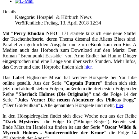
Details
Kategorie: Hörspiel- & Hörbuch-News
Veröffentlicht: Freitag, 13. April 2018 12:34
Mit
"Perry Rhodan NEO"
171 startete kürzlich eine neue Staffel
der Taschenheftserie, deren Thema diesmal die Aliens Blues sind.
Parallel zur gedruckten Ausgabe und zum eBook kam von Eins A
Medien auch das Hörbuch zum Download auf den Markt. Den
Roman "Brennpunkt Eastside" von Arno Endler hat Hanno Dinger
eingesprochen und eine Länge von über sechs Stunden. Mehr Infos,
das Cover und eine Hörprobe finden sich
hier
.
Das Label Highscore Music hat weitere Hörspiele bei YouTube
online gestellt. Aus der Serie
"Captain Future"
finden sich sich
jetzt dort aktuell sieben Folgen, außerdem die drei ersten Folgen der
Reihe
"Sherlock Holmes (Die Originale)"
und die Folge 14 der
Serie
"Jules Verne: Die neuen Abenteuer des Phileas Fogg"
("Der Goldvulkan"). Alle genannten Hörspiele und mehr,
hier
.
In den Hörspielregalen findet sich diese Woche neu aus der Reihe
"Dark Mysteries"
die Folge 16 ("Blutige Regie"). Bereits seit
Ende März im Handel zu finden ist aus der Serie
"Oscar Wilde &
Mycroft Holmes - Sonderermittler der Krone"
die Folge 14
("Labyrinth der Angst").