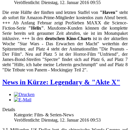
Veröffentlicht: Dienstag, 12. Januar 2016 09:55
Die erste Hälfte der fünften und letzten Staffel von
"Haven"
steht
ab sofort für Amazon-Prime-Mitglieder kostenlos zum Abruf bereit.
+++
Ab Anfang Februar zeigt ProSieben MAXX die Science-
Fiction-Serie
"Helix"
. Maxdome-Kunden können die komplette
Serie bereits seit geraumer Zeit abrufen, sie ist im Monatspaket
inklusive.
+++
In den
deutschen Kino-Charts
ist in der aktuellen
Woche "Star Wars - Das Erwachen der Macht" weiterhin der
Spitzenreiter, auf Platz 4 steht der Animationsfilm "Die Peanuts -
Der Film". Neu auf Platz 5 ist der Horror-Film "Unfriend", der
James-Bond-Streifen "Spectre" findet sich auf Platz 6, auf Platz 7
steht "Hilfe, ich habe meine Lehrerin geschrumpft" und auf Platz 8
"Die Tribute von Panem - Mockingjay Teil 2".
News in Kürze: Legendary & "Akte X"
Details
Kategorie: Film- & Serien-News
Veröffentlicht: Dienstag, 12. Januar 2016 09:53
3,5 Milliarden US-Dollar legt die chinesische Wanda-Gruppe auf