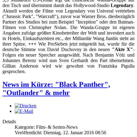
den Tisch und übernimmt damit das Hollywood-Studio
Legendary
.
Aktuell werden die Filme von Legendary von Univeral vertrieben
("Jurassic Park", "Warcraft"), zuvor war Warner Bros. diesbezüglich
Partner des Studios bei zum Beispiel "Inception" oder den Batman-
Filmen von Christopher Nolan. Die Wanda-Gruppe ist eigenen
Angaben zufolge größter Kinobetreiber der Welt und investiert auch
in Hotels, Einkaufszentren etc., der Milliardär Wang Jianlin steht an
ihrer Spitze.
+++
Wie ProSieben jetzt mitgeteilt hat, wurde für die
deutsche Stimme von David Duchovny in den neuen
"Akte X"
-
Folgen ein neuer Sprecher ausgewählt. Nach Benjamin Völz und
Johannes Berenz wird nun Sven Gerhardt den Part übernehmen.
Gillian Anderson wird wie gewohnt von Franziska Pigulla
gesprochen.
News im Kürze: "Black Panther",
"Outlander" & mehr
Details
Kategorie: Film- & Serien-News
Veröffentlicht: Dienstag, 12. Januar 2016 08:56