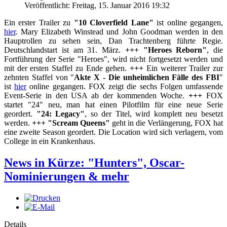
Veröffentlicht: Freitag, 15. Januar 2016 19:32
Ein erster Trailer zu
"10 Cloverfield Lane"
ist online gegangen,
hier
. Mary Elizabeth Winstead und John Goodman werden in den
Hauptrollen zu sehen sein, Dan Trachtenberg führte Regie.
Deutschlandstart ist am 31. März.
+++
"Heroes Reborn"
, die
Fortführung der Serie "Heroes", wird nicht fortgesetzt werden und
mit der ersten Staffel zu Ende gehen.
+++
Ein weiterer Trailer zur
zehnten Staffel von "
Akte X - Die unheimlichen Fälle des FBI
"
ist
hier
online gegangen. FOX zeigt die sechs Folgen umfassende
Event-Serie in den USA ab der kommenden Woche.
+++
FOX
startet "24" neu, man hat einen Pilotfilm für eine neue Serie
geordert.
"24: Legacy"
, so der Titel, wird komplett neu besetzt
werden.
+++
"Scream Queens"
geht in die Verlängerung, FOX hat
eine zweite Season geordert. Die Location wird sich verlagern, vom
College in ein Krankenhaus.
News in Kürze: "Hunters", Oscar-
Nominierungen & mehr
Details