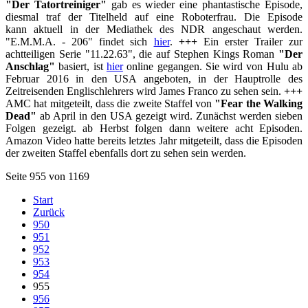
"Der Tatortreiniger"
gab es wieder eine phantastische Episode,
diesmal traf der Titelheld auf eine Roboterfrau. Die Episode
kann aktuell in der Mediathek des NDR angeschaut werden.
"E.M.M.A. - 206" findet sich
hier
.
+++
Ein erster Trailer zur
achtteiligen Serie "11.22.63", die auf Stephen Kings Roman
"Der
Anschlag"
basiert, ist
hier
online gegangen. Sie wird von Hulu ab
Februar 2016 in den USA angeboten, in der Hauptrolle des
Zeitreisenden Englischlehrers wird James Franco zu sehen sein.
+++
AMC hat mitgeteilt, dass die zweite Staffel von
"Fear the Walking
Dead"
ab April in den USA gezeigt wird. Zunächst werden sieben
Folgen gezeigt. ab Herbst folgen dann weitere acht Episoden.
Amazon Video hatte bereits letztes Jahr mitgeteilt, dass die Episoden
der zweiten Staffel ebenfalls dort zu sehen sein werden.
Seite 955 von 1169
Start
Zurück
950
951
952
953
954
955
956