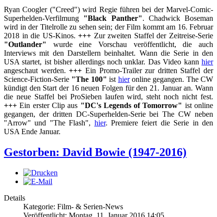
Ryan Coogler ("Creed") wird Regie führen bei der Marvel-Comic-
Superhelden-Verfilmung
"Black Panther"
. Chadwick Boseman
wird in der Titelrolle zu sehen sein; der Film kommt am 16. Februar
2018 in die US-Kinos.
+++
Zur zweiten Staffel der Zeitreise-Serie
"Outlander"
wurde eine Vorschau veröffentlicht, die auch
Interviews mit den Darstellern beinhaltet. Wann die Serie in den
USA startet, ist bisher allerdings noch unklar. Das Video kann
hier
angeschaut werden.
+++
Ein Promo-Trailer zur dritten Staffel der
Science-Fiction-Serie
"The 100"
ist
hier
online gegangen. The CW
kündigt den Start der 16 neuen Folgen für den 21. Januar an. Wann
die neue Staffel bei ProSieben laufen wird, steht noch nicht fest.
+++
Ein erster Clip aus
"DC's Legends of Tomorrow"
ist online
gegangen, der dritten DC-Superhelden-Serie bei The CW neben
"Arrow" und "The Flash",
hier
. Premiere feiert die Serie in den
USA Ende Januar.
Gestorben: David Bowie (1947-2016)
Details
Kategorie: Film- & Serien-News
Veröffentlicht: Montag, 11. Januar 2016 14:05