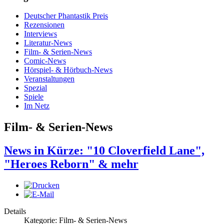
Deutscher Phantastik Preis
Rezensionen
Interviews
Literatur-News
Film- & Serien-News
Comic-News
Hörspiel- & Hörbuch-News
Veranstaltungen
Spezial
Spiele
Im Netz
Film- & Serien-News
News in Kürze: "10 Cloverfield Lane",
"Heroes Reborn" & mehr
Details
Kategorie: Film- & Serien-News