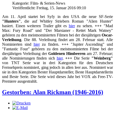
Kategorie: Film- & Serien-News
Veröffentlicht: Freitag, 15. Januar 2016 09:10
Am 11. April startet bei Syfy in den USA die neue SF-Serie
"Hunters"
, die auf Whitley Striebers Roman "Alien Hunter"
basiert. Einen weiteren Trailer gibt es
hier
zu sehen.
+++
"Mad
Max: Fury Road" und "Der Marsianer - Rettet Mark Watney"
gehören zu den meistnominierten Filmen bei der diesjährigen
Oscar-
Verleihung
. Die 88. Verleihung findet am 28. Februar statt. Alle
Nominierten sind
hier
zu finden.
+++
"Jupiter Ascending" und
"Fantastic Four" gehören zu den meistnominierten Filme bei der
diesjährigen Verleihung der
Goldenen Himbeeren
am 27. Februar;
alle Nominierungen finden sich
hier
.
+++
Die Serie
"Weinberg"
von TNT Serie war in drei Kategorien für den Deutschen
Fernsehpreis nominiert, ging jedoch in allen leer aus. Nominiert war
sie in den Kategorien Bester Hauptdarsteller, Beste Hauptdarstellerin
und Beste Serie. Die Serie wird dieses Jahr bei VOX als Free-TV-
Premiere ausgestrahlt.
Gestorben: Alan Rickman (1946-2016)