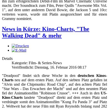
ihn zum erfolgreichsten Debüt-Film im Marvel Cinematic Universe
macht. Der Soundtrack zum Film, Peter Quills "Awesome Mix Vol.
1", auf dem unter anderem David Bowie, die Jackson 5 und 10cc
vertreten waren, wurde mit Platin ausgezeichnet und für einen
Grammy nominiert.
News in Kürze: Kino-Charts, "The
Walking Dead" & mehr
Details
Kategorie: Film- & Serien-News
Veröffentlicht: Dienstag, 16. Februar 2016 08:17
"Deadpool" findet sich diese Woche in den
deutschen Kinos-
Charts
neu auf dem ersten Platz. Auf den siebten Platz gefallen ist
"Alvin und die Chipmunks: Road Chip", auf den achten Platz fiel
"Star Wars - Das Erwachen der Macht" und auf den neunten Platz
fiel der Animationsfilm "Robinson Crusoe".
+++
Auch in den
US-
Kino-Charts
landete "Deadpool" direkt auf dem ersten Platz und
verdrängte somit den Animationsfilm "Kung Fu Panda 3" auf Platz
2. Weltweit hat der neue Film mit Ryan Reynolds bislang rund 282