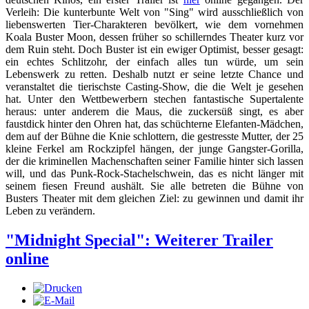
Verleih: Die kunterbunte Welt von "Sing" wird ausschließlich von
liebenswerten Tier-Charakteren bevölkert, wie dem vornehmen
Koala Buster Moon, dessen früher so schillerndes Theater kurz vor
dem Ruin steht. Doch Buster ist ein ewiger Optimist, besser gesagt:
ein echtes Schlitzohr, der einfach alles tun würde, um sein
Lebenswerk zu retten. Deshalb nutzt er seine letzte Chance und
veranstaltet die tierischste Casting-Show, die die Welt je gesehen
hat. Unter den Wettbewerbern stechen fantastische Supertalente
heraus: unter anderem die Maus, die zuckersüß singt, es aber
faustdick hinter den Ohren hat, das schüchterne Elefanten-Mädchen,
dem auf der Bühne die Knie schlottern, die gestresste Mutter, der 25
kleine Ferkel am Rockzipfel hängen, der junge Gangster-Gorilla,
der die kriminellen Machenschaften seiner Familie hinter sich lassen
will, und das Punk-Rock-Stachelschwein, das es nicht länger mit
seinem fiesen Freund aushält. Sie alle betreten die Bühne von
Busters Theater mit dem gleichen Ziel: zu gewinnen und damit ihr
Leben zu verändern.
"Midnight Special": Weiterer Trailer
online