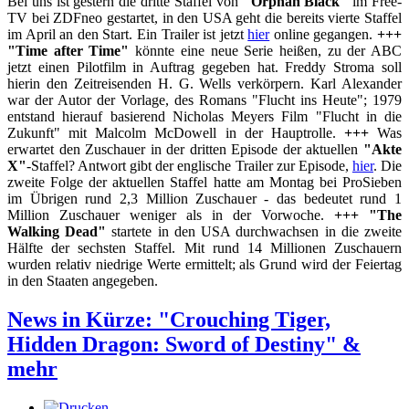
Bei uns ist gestern die dritte Staffel von
"Orphan Black"
im Free-
TV bei ZDFneo gestartet, in den USA geht die bereits vierte Staffel
im April an den Start. Ein Trailer ist jetzt
hier
online gegangen.
+++
"Time after Time"
könnte eine neue Serie heißen, zu der ABC
jetzt einen Pilotfilm in Auftrag gegeben hat. Freddy Stroma soll
hierin den Zeitreisenden H. G. Wells verkörpern. Karl Alexander
war der Autor der Vorlage, des Romans "Flucht ins Heute"; 1979
entstand hierauf basierend Nicholas Meyers Film "Flucht in die
Zukunft" mit Malcolm McDowell in der Hauptrolle.
+++
Was
erwartet den Zuschauer in der dritten Episode der aktuellen
"Akte
X"
-Staffel? Antwort gibt der englische Trailer zur Episode,
hier
. Die
zweite Folge der aktuellen Staffel hatte am Montag bei ProSieben
im Übrigen rund 2,3 Million Zuschauer - das bedeutet rund 1
Million Zuschauer weniger als in der Vorwoche.
+++
"The
Walking Dead"
startete in den USA durchwachsen in die zweite
Hälfte der sechsten Staffel. Mit rund 14 Millionen Zuschauern
wurden relativ niedrige Werte ermittelt; als Grund wird der Feiertag
in den Staaten angegeben.
News in Kürze: "Crouching Tiger,
Hidden Dragon: Sword of Destiny" &
mehr