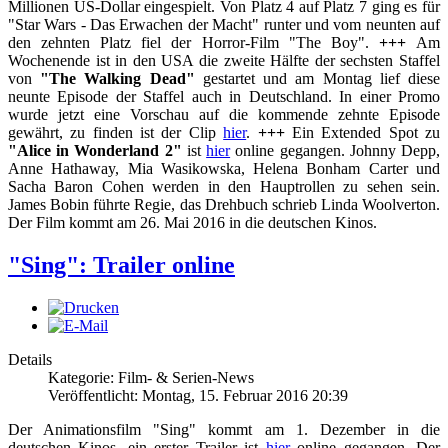
Millionen US-Dollar eingespielt. Von Platz 4 auf Platz 7 ging es für
"Star Wars - Das Erwachen der Macht" runter und vom neunten auf
den zehnten Platz fiel der Horror-Film "The Boy".
+++
Am
Wochenende ist in den USA die zweite Hälfte der sechsten Staffel
von
"The Walking Dead"
gestartet und am Montag lief diese
neunte Episode der Staffel auch in Deutschland. In einer Promo
wurde jetzt eine Vorschau auf die kommende zehnte Episode
gewährt, zu finden ist der Clip
hier
.
+++
Ein Extended Spot zu
"Alice in Wonderland 2"
ist
hier
online gegangen. Johnny Depp,
Anne Hathaway, Mia Wasikowska, Helena Bonham Carter und
Sacha Baron Cohen werden in den Hauptrollen zu sehen sein.
James Bobin führte Regie, das Drehbuch schrieb Linda Woolverton.
Der Film kommt am 26. Mai 2016 in die deutschen Kinos.
"Sing": Trailer online
Details
Kategorie: Film- & Serien-News
Veröffentlicht: Montag, 15. Februar 2016 20:39
Der Animationsfilm "Sing" kommt am 1. Dezember in die
deutschen Kinos, ein erster Trailer ist
hier
online gegangen. Der