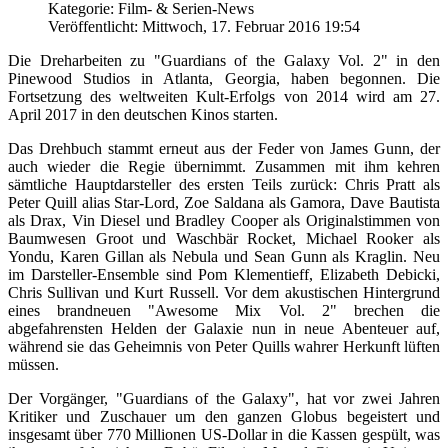
Kategorie: Film- & Serien-News
Veröffentlicht: Mittwoch, 17. Februar 2016 19:54
Die Dreharbeiten zu "Guardians of the Galaxy Vol. 2" in den
Pinewood Studios in Atlanta, Georgia, haben begonnen. Die
Fortsetzung des weltweiten Kult-Erfolgs von 2014 wird am 27.
April 2017 in den deutschen Kinos starten.
Das Drehbuch stammt erneut aus der Feder von James Gunn, der
auch wieder die Regie übernimmt. Zusammen mit ihm kehren
sämtliche Hauptdarsteller des ersten Teils zurück: Chris Pratt als
Peter Quill alias Star-Lord, Zoe Saldana als Gamora, Dave Bautista
als Drax, Vin Diesel und Bradley Cooper als Originalstimmen von
Baumwesen Groot und Waschbär Rocket, Michael Rooker als
Yondu, Karen Gillan als Nebula und Sean Gunn als Kraglin. Neu
im Darsteller-Ensemble sind Pom Klementieff, Elizabeth Debicki,
Chris Sullivan und Kurt Russell. Vor dem akustischen Hintergrund
eines brandneuen "Awesome Mix Vol. 2" brechen die
abgefahrensten Helden der Galaxie nun in neue Abenteuer auf,
während sie das Geheimnis von Peter Quills wahrer Herkunft lüften
müssen.
Der Vorgänger, "Guardians of the Galaxy", hat vor zwei Jahren
Kritiker und Zuschauer um den ganzen Globus begeistert und
insgesamt über 770 Millionen US-Dollar in die Kassen gespült, was