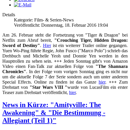
Details
Kategorie: Film- & Serien-News
Veröffentlicht: Donnerstag, 18. Februar 2016 19:04
Am 26. Februar steht die Fortsetzung von "Tiger & Dragon" bei
Netflix zum Abruf bereit,
"Crouching Tiger, Hidden Dragon:
Sword of Destiny"
.
Hier
ist ein weiterer Trailer online gegangen.
Yuen Wo-Ping führte Regie, John Fusco ("Marco Polo") schrieb das
Drehbuch und Michelle Yeoh und Donnie Yen werden in den
Hauptrollen zu sehen sein.
+++
Jeden Sonntag gibt's von Amazon
Video einen Fan-Talk zur aktuellen Folge von
"The Shannara
Chronicles"
. In der Folge vom vorigen Sonntag ging es nicht nur
um die aktuelle Folge 7 der Serie sondern auch um unter anderem
Special Effects. Online zu finden ist das Ganze
hier
.
+++
Zum
Drehstart von
"Star Wars VIII "
wurde von LucasFilm ein erster
Teaser zum Drehstart veröffentlicht,
hier
.
News in Kürze: "Amityville: The
Awakening" & "Die Bestimmung -
Allegiant (Teil 1)"