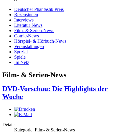
Deutscher Phantastik Preis
Rezensionen
Interviews
Literatur-News
Film- & Serien-News
Comic-News
Hörspiel- & Hörbuch-News
Veranstaltungen
Spezial
Spiele
Im Netz
Film- & Serien-News
DVD-Vorschau: Die Highlights der
Woche
Details
Kategorie: Film- & Serien-News