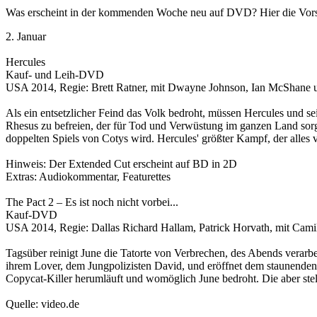
Was erscheint in der kommenden Woche neu auf DVD? Hier die Vors
2. Januar
Hercules
Kauf- und Leih-DVD
USA 2014, Regie: Brett Ratner, mit Dwayne Johnson, Ian McShane u
Als ein entsetzlicher Feind das Volk bedroht, müssen Hercules und sei
Rhesus zu befreien, der für Tod und Verwüstung im ganzen Land sorgt
doppelten Spiels von Cotys wird. Hercules' größter Kampf, der alles 
Hinweis: Der Extended Cut erscheint auf BD in 2D
Extras: Audiokommentar, Featurettes
The Pact 2 – Es ist noch nicht vorbei...
Kauf-DVD
USA 2014, Regie: Dallas Richard Hallam, Patrick Horvath, mit Camil
Tagsüber reinigt June die Tatorte von Verbrechen, des Abends verarbe
ihrem Lover, dem Jungpolizisten David, und eröffnet dem staunenden P
Copycat-Killer herumläuft und womöglich June bedroht. Die aber stel
Quelle: video.de