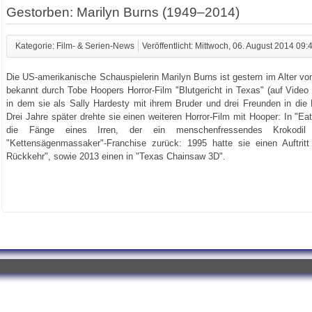
Gestorben: Marilyn Burns (1949–2014)
Kategorie: Film- & Serien-News
Veröffentlicht: Mittwoch, 06. August 2014 09:
Die US-amerikanische Schauspielerin Marilyn Burns ist gestern im Alter vo
bekannt durch Tobe Hoopers Horror-Film "Blutgericht in Texas" (auf Vide
in dem sie als Sally Hardesty mit ihrem Bruder und drei Freunden in die 
Drei Jahre später drehte sie einen weiteren Horror-Film mit Hooper: In "Eat
die Fänge eines Irren, der ein menschenfressendes Krokodi
"Kettensägenmassaker"-Franchise zurück: 1995 hatte sie einen Auftri
Rückkehr", sowie 2013 einen in "Texas Chainsaw 3D".