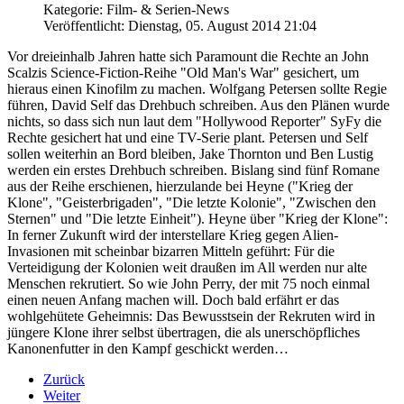
Kategorie: Film- & Serien-News
Veröffentlicht: Dienstag, 05. August 2014 21:04
Vor dreieinhalb Jahren hatte sich Paramount die Rechte an John
Scalzis Science-Fiction-Reihe "Old Man's War" gesichert, um
hieraus einen Kinofilm zu machen. Wolfgang Petersen sollte Regie
führen, David Self das Drehbuch schreiben. Aus den Plänen wurde
nichts, so dass sich nun laut dem "Hollywood Reporter" SyFy die
Rechte gesichert hat und eine TV-Serie plant. Petersen und Self
sollen weiterhin an Bord bleiben, Jake Thornton und Ben Lustig
werden ein erstes Drehbuch schreiben. Bislang sind fünf Romane
aus der Reihe erschienen, hierzulande bei Heyne ("Krieg der
Klone", "Geisterbrigaden", "Die letzte Kolonie", "Zwischen den
Sternen" und "Die letzte Einheit"). Heyne über "Krieg der Klone":
In ferner Zukunft wird der interstellare Krieg gegen Alien-
Invasionen mit scheinbar bizarren Mitteln geführt: Für die
Verteidigung der Kolonien weit draußen im All werden nur alte
Menschen rekrutiert. So wie John Perry, der mit 75 noch einmal
einen neuen Anfang machen will. Doch bald erfährt er das
wohlgehütete Geheimnis: Das Bewusstsein der Rekruten wird in
jüngere Klone ihrer selbst übertragen, die als unerschöpfliches
Kanonenfutter in den Kampf geschickt werden…
Zurück
Weiter