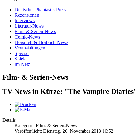
Deutscher Phantastik Preis
Rezensionen
Interviews
Literatur-News
Film- & Serien-News
Comic-News
Hörspiel- & Hörbuch-News
Veranstaltungen
Spezial
Spiele
Im Netz
Film- & Serien-News
TV-News in Kürze: "The Vampire Diarie
Details
Kategorie: Film- & Serien-News
Veröffentlicht: Dienstag, 26. November 2013 16:52