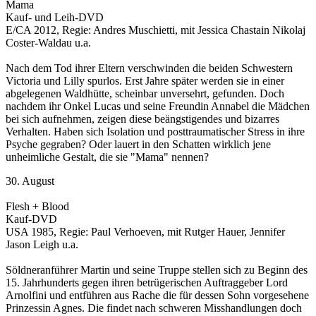
Mama
Kauf- und Leih-DVD
E/CA 2012, Regie: Andres Muschietti, mit Jessica Chastain Nikolaj
Coster-Waldau u.a.
Nach dem Tod ihrer Eltern verschwinden die beiden Schwestern
Victoria und Lilly spurlos. Erst Jahre später werden sie in einer
abgelegenen Waldhütte, scheinbar unversehrt, gefunden. Doch
nachdem ihr Onkel Lucas und seine Freundin Annabel die Mädchen
bei sich aufnehmen, zeigen diese beängstigendes und bizarres
Verhalten. Haben sich Isolation und posttraumatischer Stress in ihre
Psyche gegraben? Oder lauert in den Schatten wirklich jene
unheimliche Gestalt, die sie "Mama" nennen?
30. August
Flesh + Blood
Kauf-DVD
USA 1985, Regie: Paul Verhoeven, mit Rutger Hauer, Jennifer
Jason Leigh u.a.
Söldneranführer Martin und seine Truppe stellen sich zu Beginn des
15. Jahrhunderts gegen ihren betrügerischen Auftraggeber Lord
Arnolfini und entführen aus Rache die für dessen Sohn vorgesehene
Prinzessin Agnes. Die findet nach schweren Misshandlungen doch