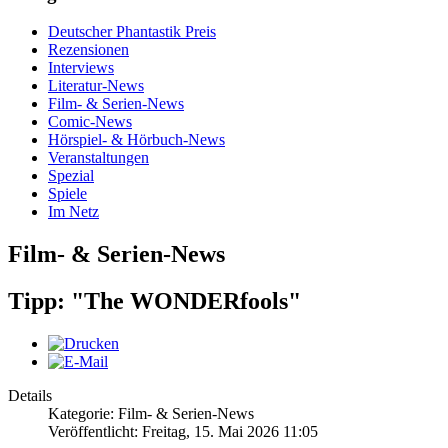
Deutscher Phantastik Preis
Rezensionen
Interviews
Literatur-News
Film- & Serien-News
Comic-News
Hörspiel- & Hörbuch-News
Veranstaltungen
Spezial
Spiele
Im Netz
Film- & Serien-News
Tipp: "The WONDERfools"
Details
Kategorie: Film- & Serien-News
Veröffentlicht: Freitag, 15. Mai 2026 11:05