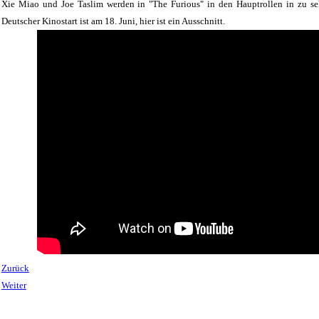
Xie Miao und Joe Taslim werden in "The Furious" in den Hauptrollen in zu seh
Deutscher Kinostart ist am 18. Juni, hier ist ein Ausschnitt.
Zurück
Weiter