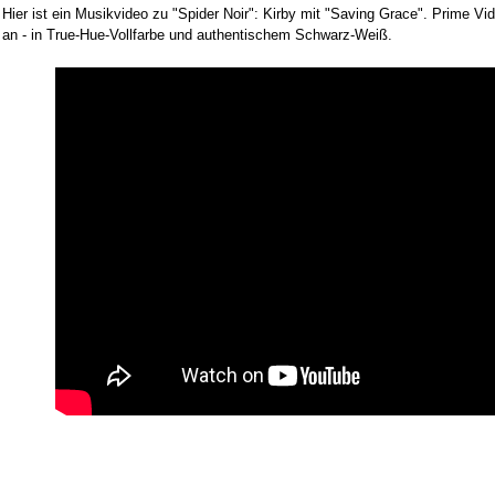
Hier ist ein Musikvideo zu "Spider Noir": Kirby mit "Saving Grace". Prime Vid
an - in True-Hue-Vollfarbe und authentischem Schwarz-Weiß.