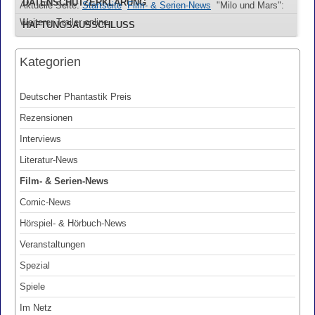
DATENSCHUTZERKLÄRUNG
Aktuelle Seite:
Startseite
Film- & Serien-News
"Milo und Mars":
Weiterer Trailer online
HAFTUNGSAUSSCHLUSS
Kategorien
Deutscher Phantastik Preis
Rezensionen
Interviews
Literatur-News
Film- & Serien-News
Comic-News
Hörspiel- & Hörbuch-News
Veranstaltungen
Spezial
Spiele
Im Netz