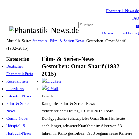
Phantastik-News.de
FAQ
Impressum
Datenschutzerklärung
Haftungsausschluss
Aktuelle Seite:
Startseite
Film- & Serien-News
Gestorben: Omar Sharif
(1932–2015)
Film- & Serien-News
Kategorien
Gestorben: Omar Sharif (1932–
Deutscher
2015)
Phantastik Preis
Rezensionen
Interviews
Literatur-News
Details
Film- & Serien-
Kategorie: Film- & Serien-News
News
Veröffentlicht: Freitag, 10. Juli 2015 16:46
Comic-News
Der ägyptische Schauspieler Omar Sharif ist heute
Hörspiel- &
nach langer, schwerer Krankheit im Alter von 83
Hörbuch-News
Jahren in Kairo gestorben. 1958 begann seine Karriere