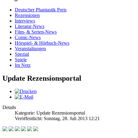
Deutscher Phantastik Preis
Rezensionen
Interviews
Literatur-News
Film- & Serien-News
Comic-News
Hörspiel- & Hörbuch-News
Veranstaltungen
Spezial
Spiele
Im Netz
Update Rezensionsportal
Details
Kategorie: Update Rezensionsportal
Veröffentlicht: Sonntag, 28. Juli 2013 12:21