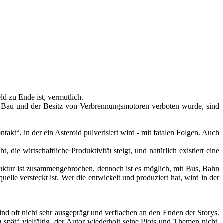
eld zu Ende ist, vermutlich.
r Bau und der Besitz von Verbrennungsmotoren verboten wurde, sind
takt“, in der ein Asteroid pulverisiert wird - mit fatalen Folgen. Auch
e wirtschaftliche Produktivität steigt, und natürlich existiert eine
ruktur ist zusammengebrochen, dennoch ist es möglich, mit Bus, Bahn
elle versteckt ist. Wer die entwickelt und produziert hat, wird in der
nd oft nicht sehr ausgeprägt und verflachen an den Enden der Storys.
 spät“ vielfältig, der Autor wiederholt seine Plots und Themen nicht,