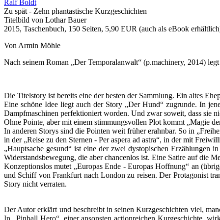
Ralf Boldt
Zu spät - Zehn phantastische Kurzgeschichten
Titelbild von Lothar Bauer
2015, Taschenbuch, 150 Seiten, 5,90 EUR (auch als eBook erhältlich
Von Armin Möhle
Nach seinem Roman „Der Temporalanwalt“ (p.machinery, 2014) legt
Die Titelstory ist bereits eine der besten der Sammlung. Ein altes Ehep
Eine schöne Idee liegt auch der Story „Der Hund“ zugrunde. In je
Dampfmaschinen perfektioniert worden. Und zwar soweit, dass sie nic
Ohne Pointe, aber mit einem stimmungsvollen Plot kommt „Magie der 
In anderen Storys sind die Pointen weit früher erahnbar. So in „Freihe
in der „Reise zu den Sternen - Per aspera ad astra“, in der mit Freiwi
„Hauptsache gesund“ ist eine der zwei dystopischen Erzählungen in „
Widerstandsbewegung, die aber chancenlos ist. Eine Satire auf die M
Konzeptionslos mutet „Europas Ende - Europas Hoffnung“ an (übrigen
und Schiff von Frankfurt nach London zu reisen. Der Protagonist trans
Story nicht verraten.
Der Autor erklärt und beschreibt in seinen Kurzgeschichten viel, ma
In „Pinball Hero“, einer ansonsten actionreichen Kurgeschichte, wirk