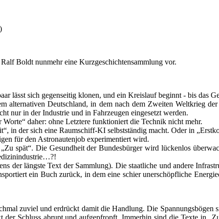
)
 Ralf Boldt nunmehr eine Kurzgeschichtensammlung vor.
aar lässt sich gegenseitig klonen, und ein Kreislauf beginnt - bis das G
nem alternativen Deutschland, in dem nach dem Zweiten Weltkrieg de
ht nur in der Industrie und in Fahrzeugen eingesetzt werden.
Worte“ daher: ohne Letztere funktioniert die Technik nicht mehr.
it“, in der sich eine Raumschiff-KI selbstständig macht. Oder in „Erstkon
lligen für den Astronautenjob experimentiert wird.
Zu spät“. Die Gesundheit der Bundesbürger wird lückenlos überwacht, di
edizinindustrie…?!
s der längste Text der Sammlung). Die staatliche und andere Infrast
portiert ein Buch zurück, in dem eine schier unerschöpfliche Energiequ
nchmal zuviel und erdrückt damit die Handlung. Die Spannungsbögen si
t der Schluss abrupt und aufgepfropft. Immerhin sind die Texte in „Zu