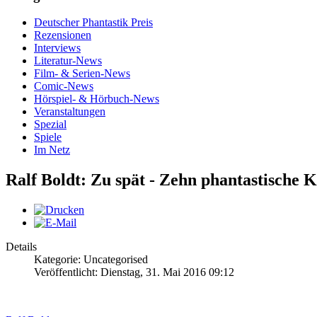
Deutscher Phantastik Preis
Rezensionen
Interviews
Literatur-News
Film- & Serien-News
Comic-News
Hörspiel- & Hörbuch-News
Veranstaltungen
Spezial
Spiele
Im Netz
Ralf Boldt: Zu spät - Zehn phantastische 
Details
Kategorie: Uncategorised
Veröffentlicht: Dienstag, 31. Mai 2016 09:12