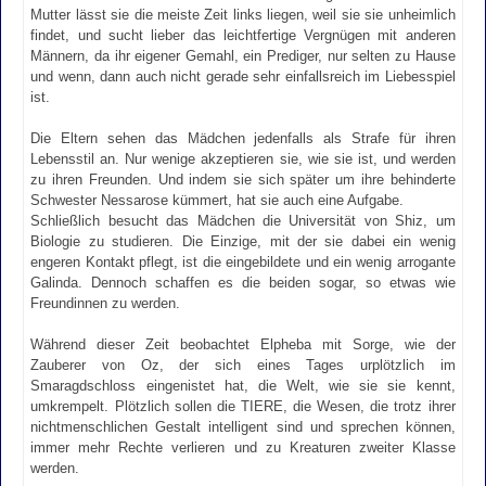
Mutter lässt sie die meiste Zeit links liegen, weil sie sie unheimlich
findet, und sucht lieber das leichtfertige Vergnügen mit anderen
Männern, da ihr eigener Gemahl, ein Prediger, nur selten zu Hause
und wenn, dann auch nicht gerade sehr einfallsreich im Liebesspiel
ist.
Die Eltern sehen das Mädchen jedenfalls als Strafe für ihren
Lebensstil an. Nur wenige akzeptieren sie, wie sie ist, und werden
zu ihren Freunden. Und indem sie sich später um ihre behinderte
Schwester Nessarose kümmert, hat sie auch eine Aufgabe.
Schließlich besucht das Mädchen die Universität von Shiz, um
Biologie zu studieren. Die Einzige, mit der sie dabei ein wenig
engeren Kontakt pflegt, ist die eingebildete und ein wenig arrogante
Galinda. Dennoch schaffen es die beiden sogar, so etwas wie
Freundinnen zu werden.
Während dieser Zeit beobachtet Elpheba mit Sorge, wie der
Zauberer von Oz, der sich eines Tages urplötzlich im
Smaragdschloss eingenistet hat, die Welt, wie sie sie kennt,
umkrempelt. Plötzlich sollen die TIERE, die Wesen, die trotz ihrer
nichtmenschlichen Gestalt intelligent sind und sprechen können,
immer mehr Rechte verlieren und zu Kreaturen zweiter Klasse
werden.