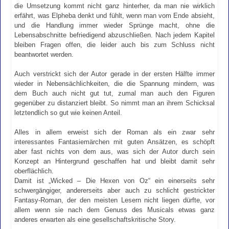
die Umsetzung kommt nicht ganz hinterher, da man nie wirklich
erfährt, was Elpheba denkt und fühlt, wenn man vom Ende absieht,
und die Handlung immer wieder Sprünge macht, ohne die
Lebensabschnitte befriedigend abzuschließen. Nach jedem Kapitel
bleiben Fragen offen, die leider auch bis zum Schluss nicht
beantwortet werden.
Auch verstrickt sich der Autor gerade in der ersten Hälfte immer
wieder in Nebensächlichkeiten, die die Spannung mindern, was
dem Buch auch nicht gut tut, zumal man auch den Figuren
gegenüber zu distanziert bleibt. So nimmt man an ihrem Schicksal
letztendlich so gut wie keinen Anteil.
Alles in allem erweist sich der Roman als ein zwar sehr
interessantes Fantasiemärchen mit guten Ansätzen, es schöpft
aber fast nichts von dem aus, was sich der Autor durch sein
Konzept an Hintergrund geschaffen hat und bleibt damit sehr
oberflächlich.
Damit ist „Wicked – Die Hexen von Oz“ ein einerseits sehr
schwergängiger, andererseits aber auch zu schlicht gestrickter
Fantasy-Roman, der den meisten Lesern nicht liegen dürfte, vor
allem wenn sie nach dem Genuss des Musicals etwas ganz
anderes erwarten als eine gesellschaftskritische Story.