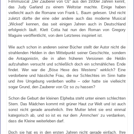
Filmmusical „Der Zauberer von Oz“ aus den 1930er Jahren kennt,
das Judy Garland zu einem Weltstar machte. Einige haben
vielleicht auch die Romane von Frank L. Baum gelesen. Und nicht
zuletzt dürfte der eine oder andere auch das moderne Musical
„Wicked“ kennen, das seit einigen Jahren auch in Deutschland
erfolgreich läuft. Klett Cotta hat nun den Roman von Gregory
Maguire veröffentlicht, von dem Letzteres inspiriert ist.
Wie auch schon in anderen seiner Bücher stellt der Autor nicht die
strahlenden Helden in den Mittelpunkt seiner Geschichte, sondern
die Antagonistin, die in allen früheren Versionen die Heldin
aufzuhalten versucht und schließlich doch ein schmähliches Ende
findet. Wer war die „Böse Hexe des Westens“ wirklich? Eine
verdorbene und hässliche Frau, die nur Schlechtes im Sinn hatte
und ihre Umgebung verderben wollte – oder hatte sie vielleicht
sogar Grund, den Zauberer von Oz so zu hassen?
Schon die Geburt der kleinen Elpheba steht unter einem schlechten
Stern. Das Mädchen kommt mit grüner Haut zur Welt und ist auch
sonst nicht gerade ansehnlich. Ihre Mutter lehnt sie erst einmal
kategorisch ab, und so ist es nur dem ‚Ämmchen‘ zu verdanken,
dass die Kleine weiterleben darf.
Doch sie hat es in den ersten Jahren nicht gerade einfach. Ihre