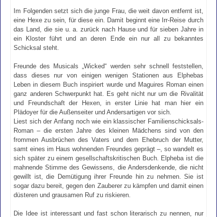
Im Folgenden setzt sich die junge Frau, die weit davon entfernt ist,
eine Hexe zu sein, für diese ein. Damit beginnt eine Irr-Reise durch
das Land, die sie u. a. zurück nach Hause und für sieben Jahre in
ein Kloster führt und an deren Ende ein nur all zu bekanntes
Schicksal steht.
Freunde des Musicals „Wicked“ werden sehr schnell feststellen,
dass dieses nur von einigen wenigen Stationen aus Elphebas
Leben in diesem Buch inspiriert wurde und Maguires Roman einen
ganz anderen Schwerpunkt hat. Es geht nicht nur um die Rivalität
und Freundschaft der Hexen, in erster Linie hat man hier ein
Plädoyer für die Außenseiter und Andersartigen vor sich.
Liest sich der Anfang noch wie ein klassischer Familienschicksals-
Roman – die ersten Jahre des kleinen Mädchens sind von den
frommen Ausbrüchen des Vaters und dem Ehebruch der Mutter,
samt eines im Haus wohnenden Freundes geprägt –, so wandelt es
sich später zu einem gesellschaftskritischen Buch. Elpheba ist die
mahnende Stimme des Gewissens, die Andersdenkende, die nicht
gewillt ist, die Demütigung ihrer Freunde hin zu nehmen. Sie ist
sogar dazu bereit, gegen den Zauberer zu kämpfen und damit einen
düsteren und grausamen Ruf zu riskieren.
Die Idee ist interessant und fast schon literarisch zu nennen, nur