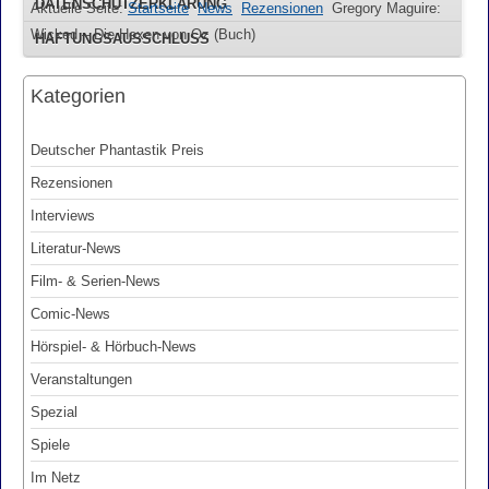
DATENSCHUTZERKLÄRUNG
Aktuelle Seite:
Startseite
News
Rezensionen
Gregory Maguire:
Wicked – Die Hexen von Oz (Buch)
HAFTUNGSAUSSCHLUSS
Kategorien
Deutscher Phantastik Preis
Rezensionen
Interviews
Literatur-News
Film- & Serien-News
Comic-News
Hörspiel- & Hörbuch-News
Veranstaltungen
Spezial
Spiele
Im Netz