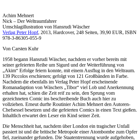
Achim Mehnert
Nick – Der Weltraumfahrer
Umschlagillustration von Hansrudi Wäscher
Verlag Peter Hopf
, 2013, Hardcover, 248 Seiten, 39,90 EUR, ISBN
978-3-86305-055-9
Von Carsten Kuhr
1958 begann Hansrudi Wäscher, nachdem er vorher bereits mit
seiner gefeierten Reihe um Sigurd und der Weiterführung von
„Akim“ Erfolge feiern konnte, mit einem Ausflug in den Weltraum.
139 Piccolos erschienen; gefolgt von 121 Großbänden in Farbe.
Nachdem die ebenfalls im Verlag Peter Hopf erscheinende
Romanadaption von Wäschers „Tibor“ viel Lob und Anerkennung
erhalten hat, schien die Zeit reif zu sein, den Sprung vom
gezeichneten Comic ins beschreibende Buch auch hier zu
vollziehen. Erneut durfte Routinier Achim Mehnert den Autoren-
Chefsessel besetzen und die gefeierten Comics in einen Text gießen.
Inhaltlich erwartet den Leser ein Kind seiner Zeit.
Die Menschheit hat, nachdem über London ein tragischer Unfall
passiert ist und die britische Metropole einer Atombombe zum Opfer
fiel, zueinander gefunden. Die Staatentrennung wurde aufgehoben,