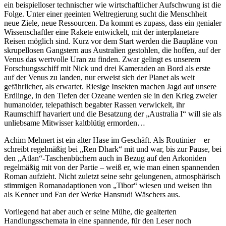
ein beispielloser technischer wie wirtschaftlicher Aufschwung ist die
Folge. Unter einer geeinten Weltregierung sucht die Menschheit
neue Ziele, neue Ressourcen. Da kommt es zupass, dass ein genialer
Wissenschaftler eine Rakete entwickelt, mit der interplanetare
Reisen möglich sind. Kurz vor dem Start werden die Baupläne von
skrupellosen Gangstern aus Australien gestohlen, die hoffen, auf der
Venus das wertvolle Uran zu finden. Zwar gelingt es unserem
Forschungsschiff mit Nick und drei Kameraden an Bord als erste
auf der Venus zu landen, nur erweist sich der Planet als weit
gefährlicher, als erwartet. Riesige Insekten machen Jagd auf unsere
Erdlinge, in den Tiefen der Ozeane werden sie in den Krieg zweier
humanoider, telepathisch begabter Rassen verwickelt, ihr
Raumschiff havariert und die Besatzung der „Australia I“ will sie als
unliebsame Mitwisser kaltblütig ermorden…
Achim Mehnert ist ein alter Hase im Geschäft. Als Routinier – er
schreibt regelmäßig bei „Ren Dhark“ mit und war, bis zur Pause, bei
den „Atlan“-Taschenbüchern auch in Bezug auf den Arkoniden
regelmäßig mit von der Partie – weiß er, wie man einen spannenden
Roman aufzieht. Nicht zuletzt seine sehr gelungenen, atmosphärisch
stimmigen Romanadaptionen von „Tibor“ wiesen und weisen ihn
als Kenner und Fan der Werke Hansrudi Wäschers aus.
Vorliegend hat aber auch er seine Mühe, die gealterten
Handlungsschemata in eine spannende, für den Leser noch