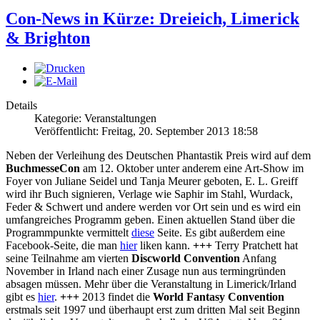
Con-News in Kürze: Dreieich, Limerick
& Brighton
Details
Kategorie: Veranstaltungen
Veröffentlicht: Freitag, 20. September 2013 18:58
Neben der Verleihung des Deutschen Phantastik Preis wird auf dem
BuchmesseCon
am 12. Oktober unter anderem eine Art-Show im
Foyer von Juliane Seidel und Tanja Meurer geboten, E. L. Greiff
wird ihr Buch signieren, Verlage wie Saphir im Stahl, Wurdack,
Feder & Schwert und andere werden vor Ort sein und es wird ein
umfangreiches Programm geben. Einen aktuellen Stand über die
Programmpunkte vermittelt
diese
Seite. Es gibt außerdem eine
Facebook-Seite, die man
hier
liken kann.
+++
Terry Pratchett hat
seine Teilnahme am vierten
Discworld Convention
Anfang
November in Irland nach einer Zusage nun aus termingründen
absagen müssen. Mehr über die Veranstaltung in Limerick/Irland
gibt es
hier
.
+++
2013 findet die
World Fantasy Convention
erstmals seit 1997 und überhaupt erst zum dritten Mal seit Beginn