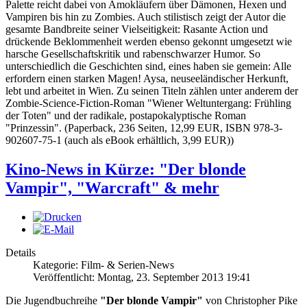
Palette reicht dabei von Amokläufern über Dämonen, Hexen und
Vampiren bis hin zu Zombies. Auch stilistisch zeigt der Autor die
gesamte Bandbreite seiner Vielseitigkeit: Rasante Action und
drückende Beklommenheit werden ebenso gekonnt umgesetzt wie
harsche Gesellschaftskritik und rabenschwarzer Humor. So
unterschiedlich die Geschichten sind, eines haben sie gemein: Alle
erfordern einen starken Magen! Aysa, neuseeländischer Herkunft,
lebt und arbeitet in Wien. Zu seinen Titeln zählen unter anderem der
Zombie-Science-Fiction-Roman "Wiener Weltuntergang: Frühling
der Toten" und der radikale, postapokalyptische Roman
"Prinzessin". (Paperback, 236 Seiten, 12,99 EUR, ISBN 978-3-
902607-75-1 (auch als eBook erhältlich, 3,99 EUR))
Kino-News in Kürze: "Der blonde
Vampir", "Warcraft" & mehr
Details
Kategorie: Film- & Serien-News
Veröffentlicht: Montag, 23. September 2013 19:41
Die Jugendbuchreihe
"Der blonde Vampir"
von Christopher Pike