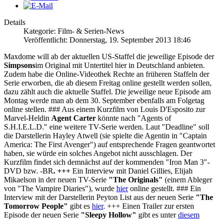
Details
Kategorie: Film- & Serien-News
Veröffentlicht: Donnerstag, 19. September 2013 18:46
Maxdome will ab der aktuellen US-Staffel die jeweilige Episode der
Simpsons
im Original mit Untertitel hier in Deutschland anbieten.
Zudem habe die Online-Videothek Rechte an früheren Staffeln der
Serie erworben, die ab diesem Freitag online gestellt werden sollen,
dazu zählt auch die aktuelle Staffel. Die jeweilige neue Episode am
Montag werde man ab dem 30. September ebenfalls am Folgetag
online stellen. ### Aus einem Kurzfilm von Louis D'Esposito zur
Marvel-Heldin
Agent Carter
könnte nach "Agents of
S.H.I.E.L.D." eine weitere TV-Serie werden. Laut "Deadline" soll
die Darstellerin Hayley Atwell (sie spielte die Agentin in "Captain
America: The First Avenger") auf entsprechende Fragen geantwortet
haben, sie würde ein solches Angebot nicht ausschlagen. Der
Kurzfilm findet sich demnächst auf der kommenden "Iron Man 3"-
DVD bzw. -BR
. +++
Ein Interview mit Daniel Gillies, Elijah
Mikaelson in der neuen TV-Serie
"The Originals"
(einem Ableger
von "The Vampire Diaries"), wurde
hier
online gestellt. ### Ein
Interview mit der Darstellerin Peyton List aus der neuen Serie
"The
Tomorrow People"
gibt es
hier
. +++ Einen Trailer zur ersten
Episode der neuen Serie
"Sleepy Hollow"
gibt es unter
diesem