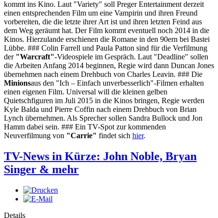
kommt ins Kino. Laut "Variety" soll Preger Entertainment derzeit
einen entsprechenden Film um eine Vampirin und ihren Freund
vorbereiten, die die letzte ihrer Art ist und ihren letzten Feind aus
dem Weg geräumt hat. Der Film kommt eventuell noch 2014 in die
Kinos. Hierzulande erschienen die Romane in den 90ern bei Bastei
Lübbe. ### Colin Farrell und Paula Patton sind für die Verfilmung
der
"Warcraft"
-Videospiele im Gespräch. Laut "Deadline" sollen
die Arbeiten Anfang 2014 beginnen, Regie wird dann Duncan Jones
übernehmen nach einem Drehbuch von Charles Leavin. ### Die
Minions
aus den "Ich – Einfach unverbesserlich"-Filmen erhalten
einen eigenen Film. Universal will die kleinen gelben
Quietschfiguren im Juli 2015 in die Kinos bringen, Regie werden
Kyle Balda und Pierre Coffin nach einem Drehbuch von Brian
Lynch übernehmen. Als Sprecher sollen Sandra Bullock und Jon
Hamm dabei sein. ### Ein TV-Spot zur kommenden
Neuverfilmung von
"Carrie"
findet sich
hier
.
TV-News in Kürze: John Noble, Bryan
Singer & mehr
Details