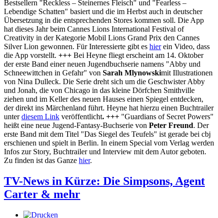
Bestsellern "Reckless – Steinernes Fleisch" und "Fearless –
Lebendige Schatten" basiert und die im Herbst auch in deutscher
Übersetzung in die entsprechenden Stores kommen soll. Die App
hat dieses Jahr beim Cannes Lions International Festival of
Creativity in der Kategorie Mobil Lions Grand Prix den Cannes
Silver Lion gewonnen. Für Interessierte gibt es
hier
ein Video, dass
die App vorstellt.
+++
Bei Heyne fliegt erscheint am 14. Oktober
der erste Band einer neuen Jugendbuchserie namens "Abby und
Schneewittchen in Gefahr" von
Sarah Mlynowski
mit Illustrationen
von Nina Dulleck. Die Serie dreht sich um die Geschwister Abby
und Jonah, die von Chicago in das kleine Dörfchen Smithville
ziehen und im Keller des neuen Hauses einen Spiegel entdecken,
der direkt ins Märchenland führt. Heyne hat hierzu einen Buchtrailer
unter
diesem Link
veröffentlicht
. +++
"Guardians of Secret Powers"
heißt eine neue Jugend-Fantasy-Buchserie von
Peter Freund
. Der
erste Band mit dem Titel "Das Siegel des Teufels" ist gerade bei cbj
erschienen und spielt in Berlin. In einem Special vom Verlag werden
Infos zur Story, Buchtrailer und Interview mit dem Autor geboten.
Zu finden ist das Ganze
hier
.
TV-News in Kürze: Die Simpsons, Agent
Carter & mehr