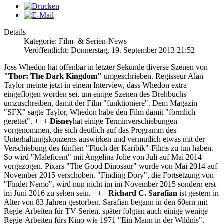
Details
Kategorie: Film- & Serien-News
Veröffentlicht: Donnerstag, 19. September 2013 21:52
Joss Whedon hat offenbar in letzter Sekunde diverse Szenen von
"Thor: The Dark Kingdom"
umgeschrieben. Regisseur Alan
Taylor meinte jetzt in einem Interview, dass Whedon extra
eingeflogen worden sei, um einige Szenen des Drehbuchs
umzuschreiben, damit der Film "funktioniere". Dem Magazin
"SFX" sagte Taylor, Whedon habe den Film damit "förmlich
gerettet". +++
Disney
hat einige Terminverschiebungen
vorgenommen, die sich deutlich auf das Programm des
Unterhaltungskonzerns auswirken und vermutlich etwas mit der
Verschiebung des fünften "Fluch der Karibik"-Films zu tun haben.
So wird "Maleficent" mit Angelina Jolie von Juli auf Mai 2014
vorgezogen. Pixars "The Good Dinosaur" wurde von Mai 2014 auf
November 2015 verschoben. "Finding Dory", die Fortsetzung von
"Findet Nemo", wird nun nicht im im November 2015 sondern erst
im Juni 2016 zu sehen sein. +++
Richard C. Sarafian
ist gestern in
Alter von 83 Jahren gestorben. Sarafian begann in den 60ern mit
Regie-Arbeiten für TV-Serien, später folgten auch einige wenige
Regie-Arbeiten fürs Kino wie 1971 "Ein Mann in der Wildnis".