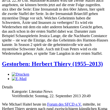
ab ca. 22.50 Uhr. Maxdome-Kunden wird die zweite Staffel auch
angeboten, sie können bereits jetzt auf die erste Folge zugreifen.
sixx über die Serie: Eine Irrenanstalt in den 60er Jahren, hier spielt
die zweite Staffel der Serie. In der Irrenanstalt Briarcliff gehen
mysteriöse Dinge vor sich. Welches Geheimnis haben die
Schwestern, Ärzte und Insassen zu verbergen? Es wird ein
Wiedersehen mit dem ein oder anderen bekannten Gesicht geben,
das auch schon in der ersten Staffel dabei war. Darunter zum
Beispiel Schauspielerin Jessica Lange, die die Nachbarin Constance
spielte – sie war die Einzige, die das Geheimnis des Harmon-Hauses
kannte. In Season 2 spielt sie die geheimnisvolle wie auch
mysteriöse Schwester Jude. Auch mit Evan Peters wird es ein
Wiedersehen geben, er spielte Tate Langdon in der ersten Staffel.
Gestorben: Herbert Thiery (1955–2013)
Details
Kategorie: Literatur-News
Veröffentlicht: Sonntag, 22. September 2013 20:49
Wie Michael Haitel heute im
Forum des SFCD e.V.
mitteilte, ist
Herbert Thiery gestern nach rund zweiwöchigem künstlichen Koma