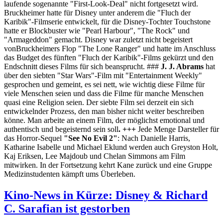
laufende sogenannte "First-Look-Deal" nicht fortgesetzt wird.
Bruckheimer hatte für Disney unter anderem die "Fluch der
Karibik"-Filmserie entwickelt, für die Disney-Tochter Touchstone
hatte er Blockbuster wie "Pearl Harbour", "The Rock" und
"Armageddon" gemacht. Disney war zuletzt nicht begeistert
vonBruckheimers Flop "The Lone Ranger" und hatte im Anschluss
das Budget des fünften "Fluch der Karibik"-Films gekürzt und den
Endschnitt dieses Films für sich beansprucht. ###
J. J. Abrams
hat
über den siebten "Star Wars"-Film mit "Entertainment Weekly"
gesprochen und gemeint, es sei nett, wie wichtig diese Filme für
viele Menschen seien und dass die Filme für manche Menschen
quasi eine Religion seien. Der siebte Film sei derzeit ein sich
entwickelnder Prozess, den man bisher nicht weiter beschreiben
könne. Man arbeite an einem Film, der möglichst emotional und
authentisch und begeisternd sein soll
. +++
Jede Menge Darsteller für
das Horror-Sequel
"See No Evil 2"
: Nach Danielle Harris,
Katharine Isabelle und Michael Eklund werden auch Greyston Holt,
Kaj Eriksen, Lee Majdoub und Chelan Simmons am Film
mitwirken. In der Fortsetzung kehrt Kane zurück und eine Gruppe
Medizinstudenten kämpft ums Überleben.
Kino-News in Kürze: Disney & Richard
C. Sarafian ist gestorben