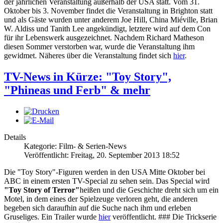
der jährlichen Veranstaltung außerhalb der USA statt. Vom 31.
Oktober bis 3. November findet die Veranstaltung in Brighton statt
und als Gäste wurden unter anderem Joe Hill, China Miéville, Brian
W. Aldiss und Tanith Lee angekündigt, letztere wird auf dem Con
für ihr Lebenswerk ausgezeichnet. Nachdem Richard Matheson
diesen Sommer verstorben war, wurde die Veranstaltung ihm
gewidmet. Näheres über die Veranstaltung findet sich
hier
.
TV-News in Kürze: "Toy Story",
"Phineas und Ferb" & mehr
Details
Kategorie: Film- & Serien-News
Veröffentlicht: Freitag, 20. September 2013 18:52
Die "Toy Story"-Figuren werden in den USA Mitte Oktober bei
ABC in einem ersten TV-Special zu sehen sein. Das Special wird
"Toy Story of Terror"
heißen und die Geschichte dreht sich um ein
Motel, in dem eines der Spielzeuge verloren geht, die anderen
begeben sich daraufhin auf die Suche nach ihm und erleben
Gruseliges. Ein Trailer wurde
hier
veröffentlicht. ### Die Trickserie