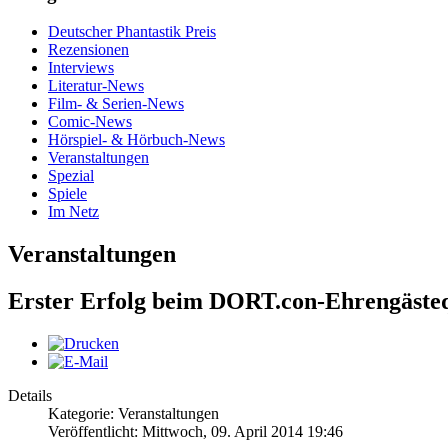
Deutscher Phantastik Preis
Rezensionen
Interviews
Literatur-News
Film- & Serien-News
Comic-News
Hörspiel- & Hörbuch-News
Veranstaltungen
Spezial
Spiele
Im Netz
Veranstaltungen
Erster Erfolg beim DORT.con-Ehrengäste
Details
Kategorie: Veranstaltungen
Veröffentlicht: Mittwoch, 09. April 2014 19:46