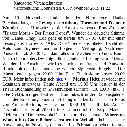
Kategorie: Veranstaltungen
Veröffentlicht: Donnerstag, 05. November 2015 11:22
Am 19. November findet in der Nürnberger Thalia-
Buchhandlung eine Lesung mit
Anthony Horowitz und Dietmar
Wunder
statt. Horowitz ist der Autor des neuen Bond-Romans
"Trigger Mortis - Der Finger Gottes", Wunder die deutsche Stimme
von Daniel Craig. Los geht es bereits um 17.00 Uhr mit einer
Lesung aus Horowitz' "Alex Rider"-Serie, anschließend steht der
Autor zum Signieren und für Fragen zur Verfügung. Nach einer
Pause steht ab 20.30 Uhr dann alles im Zeichen von James Bond.
Nach einem Interview folgt die eigentliche Lesung von Dietmar
Wunder. Im Anschluss wird es noch eine Frage- und Antwort-
Runde mit den Fans und eine weitere Signierstunde geben. Der
Abend endet gegen 22.00 Uhr. Eine Eintrittskarte kostet 20,00
EUR. Mehr Infos finden sich
hier
.
+++
Markus Heitz
ist wieder mit
Lesungen unterwegs. Heute Abend um 19.30 Uhr liest er in der
Thalia-Buchhandlung in Zweibrücken (Eintritt: 7.00 EUR (inkl. 1
Glas Sekt)), morgen liest er in Dommitzsch in der Rathausgalerie,
nach der Eröffnung einer Ausstellung mit den fantastischen Fotos
von Annie Bertram, welche um 19.00 Uhr stattfindet. Am 4.
Dezember liest er ab 20.00 Uhr zusammen mit Christoph Marzi in
Diefflen im "Drachenwinkel".
+++
Um
das Thema
"Where no
Woman has Gone Before - Frauen im Weltall"
dreht sich eine
Ausstellung in Potsdam, die noch bis Februar zu sehen ist und