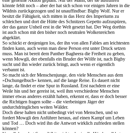
eine geheime Aktion geplant. Nur der Mann, der sie ausführen
könnte fehlt noch – aber der hat sich schon vor einigen Jahren in die
Wildnis zurückgezogen und ist unauffindbar: Bigby Wolf. Nur er
besitzt die Fähigkeit, sich mitten in das Herz des Imperiums zu
schleichen und dort die Hütte des Schnitzers Gepetto aufzuspüren,
der das ganze Unheil erst in die Welt gesetzt hat. Der Weg dorthin
ist auch schon mit den bisher noch neutralen Wolkenreichen
abgeklärt.
So schickt er denjenigen los, der ihn von allen Fables am leichtesten
finden kann, auch wenn man diese Person erst unter Druck setzen
muss. Man ist bereit dem Panther Bagheera die Freiheit zu geben,
wenn Mowgli, der ebenfalls ein Bruder der Wölfe ist, nach Bigby
sucht und ihn wieder zurück bringt, auch wenn er eigentlich
verbannt ist.
So macht sich der Menschenjunge, den viele Menschen aus dem
»Dschungelbuch« kennen, auf die lange Reise. Es dauert nicht
lange, da findet er eine Spur in Russland. Erst nachdem er eine
Weile hin und her gereist ist, weil ihm verschiedene Menschen
immer etwas anderes erzählt haben, erkennt er, dass er doch besser
die Richtigen fragen sollte – die vierbeinigen Jäger der
undurchdringlichen weiten Wälder.
Doch diese halten nicht unbedingt viel von Menschen, und so
fordert Mowgli den Anführer heraus, auf einen Kampf um Leben
und Tod … Doch wird ihn die Antwort wirklich zufrieden stellen
können?