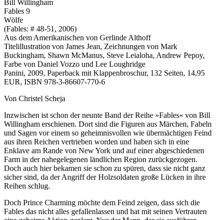
Bill Willingham
Fables 9
Wölfe
(Fables: # 48-51, 2006)
Aus dem Amerikanischen von Gerlinde Althoff
Titelillustration von James Jean, Zeichnungen von Mark
Buckingham, Shawn McManus, Steve Leialoha, Andrew Pepoy,
Farbe von Daniel Vozzo und Lee Loughridge
Panini, 2009, Paperback mit Klappenbroschur, 132 Seiten, 14,95
EUR, ISBN 978-3-86607-770-6
Von Christel Scheja
Inzwischen ist schon der neunte Band der Reihe »Fables« von Bill
Willingham erschienen. Dort sind die Figuren aus Märchen, Fabeln
und Sagen vor einem so geheimnisvollen wie übermächtigen Feind
aus ihren Reichen vertrieben worden und haben sich in eine
Enklave am Rande von New York und auf einer abgeschiedenen
Farm in der nahegelegenen ländlichen Region zurückgezogen.
Doch auch hier bekamen sie schon zu spüren, dass sie nicht ganz
sicher sind, da der Angriff der Holzsoldaten große Lücken in ihre
Reihen schlug.
Doch Prince Charming möchte dem Feind zeigen, dass sich die
Fables das nicht alles gefallenlassen und hat mit seinen Vertrauten