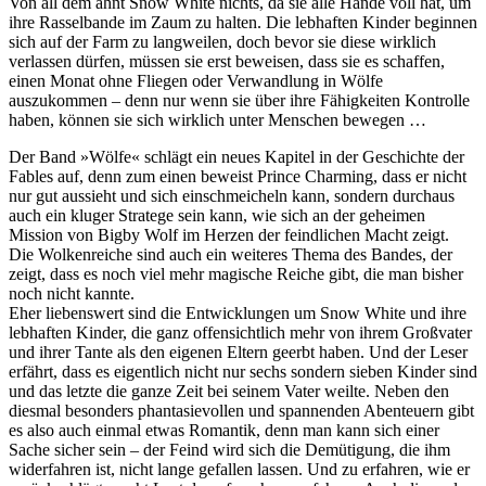
Von all dem ahnt Snow White nichts, da sie alle Hände voll hat, um
ihre Rasselbande im Zaum zu halten. Die lebhaften Kinder beginnen
sich auf der Farm zu langweilen, doch bevor sie diese wirklich
verlassen dürfen, müssen sie erst beweisen, dass sie es schaffen,
einen Monat ohne Fliegen oder Verwandlung in Wölfe
auszukommen – denn nur wenn sie über ihre Fähigkeiten Kontrolle
haben, können sie sich wirklich unter Menschen bewegen …
Der Band »Wölfe« schlägt ein neues Kapitel in der Geschichte der
Fables auf, denn zum einen beweist Prince Charming, dass er nicht
nur gut aussieht und sich einschmeicheln kann, sondern durchaus
auch ein kluger Stratege sein kann, wie sich an der geheimen
Mission von Bigby Wolf im Herzen der feindlichen Macht zeigt.
Die Wolkenreiche sind auch ein weiteres Thema des Bandes, der
zeigt, dass es noch viel mehr magische Reiche gibt, die man bisher
noch nicht kannte.
Eher liebenswert sind die Entwicklungen um Snow White und ihre
lebhaften Kinder, die ganz offensichtlich mehr von ihrem Großvater
und ihrer Tante als den eigenen Eltern geerbt haben. Und der Leser
erfährt, dass es eigentlich nicht nur sechs sondern sieben Kinder sind
und das letzte die ganze Zeit bei seinem Vater weilte. Neben den
diesmal besonders phantasievollen und spannenden Abenteuern gibt
es also auch einmal etwas Romantik, denn man kann sich einer
Sache sicher sein – der Feind wird sich die Demütigung, die ihm
widerfahren ist, nicht lange gefallen lassen. Und zu erfahren, wie er