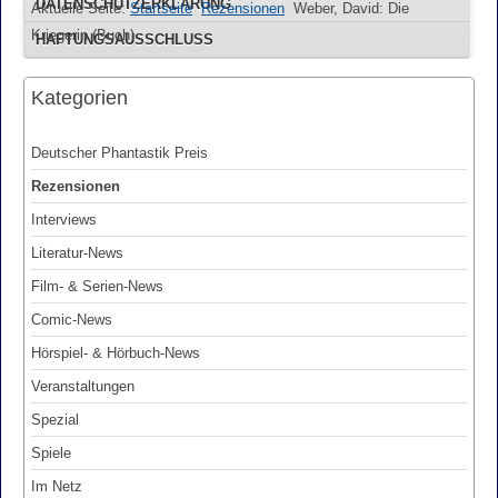
DATENSCHUTZERKLÄRUNG
Aktuelle Seite:
Startseite
Rezensionen
Weber, David: Die
Kriegerin (Buch)
HAFTUNGSAUSSCHLUSS
Kategorien
Deutscher Phantastik Preis
Rezensionen
Interviews
Literatur-News
Film- & Serien-News
Comic-News
Hörspiel- & Hörbuch-News
Veranstaltungen
Spezial
Spiele
Im Netz