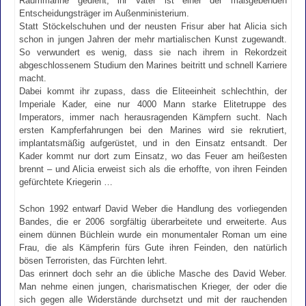
Raummarine gedient, ihr Vater ist einer der maßgebenden
Entscheidungsträger im Außenministerium.
Statt Stöckelschuhen und der neusten Frisur aber hat Alicia sich
schon in jungen Jahren der mehr martialischen Kunst zugewandt.
So verwundert es wenig, dass sie nach ihrem in Rekordzeit
abgeschlossenem Studium den Marines beitritt und schnell Karriere
macht.
Dabei kommt ihr zupass, dass die Eliteeinheit schlechthin, der
Imperiale Kader, eine nur 4000 Mann starke Elitetruppe des
Imperators, immer nach herausragenden Kämpfern sucht. Nach
ersten Kampferfahrungen bei den Marines wird sie rekrutiert,
implantatsmäßig aufgerüstet, und in den Einsatz entsandt. Der
Kader kommt nur dort zum Einsatz, wo das Feuer am heißesten
brennt – und Alicia erweist sich als die erhoffte, von ihren Feinden
gefürchtete Kriegerin …
Schon 1992 entwarf David Weber die Handlung des vorliegenden
Bandes, die er 2006 sorgfältig überarbeitete und erweiterte. Aus
einem dünnen Büchlein wurde ein monumentaler Roman um eine
Frau, die als Kämpferin fürs Gute ihren Feinden, den natürlich
bösen Terroristen, das Fürchten lehrt.
Das erinnert doch sehr an die übliche Masche des David Weber.
Man nehme einen jungen, charismatischen Krieger, der oder die
sich gegen alle Widerstände durchsetzt und mit der rauchenden