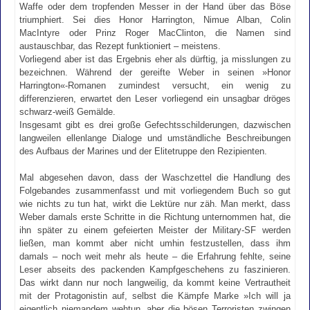
Waffe oder dem tropfenden Messer in der Hand über das Böse
triumphiert. Sei dies Honor Harrington, Nimue Alban, Colin
MacIntyre oder Prinz Roger MacClinton, die Namen sind
austauschbar, das Rezept funktioniert – meistens.
Vorliegend aber ist das Ergebnis eher als dürftig, ja misslungen zu
bezeichnen. Während der gereifte Weber in seinen »Honor
Harrington«-Romanen zumindest versucht, ein wenig zu
differenzieren, erwartet den Leser vorliegend ein unsagbar dröges
schwarz-weiß Gemälde.
Insgesamt gibt es drei große Gefechtsschilderungen, dazwischen
langweilen ellenlange Dialoge und umständliche Beschreibungen
des Aufbaus der Marines und der Elitetruppe den Rezipienten.
Mal abgesehen davon, dass der Waschzettel die Handlung des
Folgebandes zusammenfasst und mit vorliegendem Buch so gut
wie nichts zu tun hat, wirkt die Lektüre nur zäh. Man merkt, dass
Weber damals erste Schritte in die Richtung unternommen hat, die
ihn später zu einem gefeierten Meister der Military-SF werden
ließen, man kommt aber nicht umhin festzustellen, dass ihm
damals – noch weit mehr als heute – die Erfahrung fehlte, seine
Leser abseits des packenden Kampfgeschehens zu faszinieren.
Das wirkt dann nur noch langweilig, da kommt keine Vertrautheit
mit der Protagonistin auf, selbst die Kämpfe Marke »Ich will ja
eigentlich niemandem wehtun, aber die bösen Terroristen zwingen