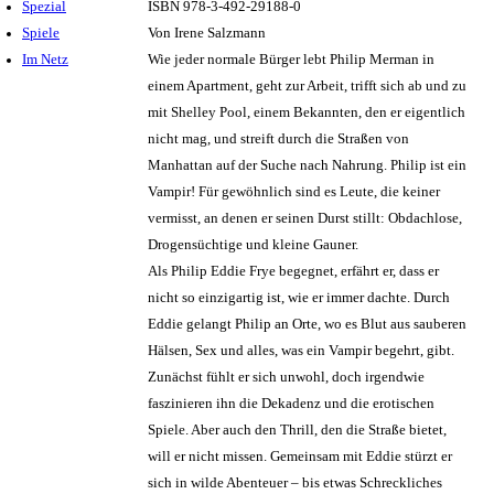
Spezial
ISBN 978-3-492-29188-0
Spiele
Von Irene Salzmann
Im Netz
Wie jeder normale Bürger lebt Philip Merman in
einem Apartment, geht zur Arbeit, trifft sich ab und zu
mit Shelley Pool, einem Bekannten, den er eigentlich
nicht mag, und streift durch die Straßen von
Manhattan auf der Suche nach Nahrung. Philip ist ein
Vampir! Für gewöhnlich sind es Leute, die keiner
vermisst, an denen er seinen Durst stillt: Obdachlose,
Drogensüchtige und kleine Gauner.
Als Philip Eddie Frye begegnet, erfährt er, dass er
nicht so einzigartig ist, wie er immer dachte. Durch
Eddie gelangt Philip an Orte, wo es Blut aus sauberen
Hälsen, Sex und alles, was ein Vampir begehrt, gibt.
Zunächst fühlt er sich unwohl, doch irgendwie
faszinieren ihn die Dekadenz und die erotischen
Spiele. Aber auch den Thrill, den die Straße bietet,
will er nicht missen. Gemeinsam mit Eddie stürzt er
sich in wilde Abenteuer – bis etwas Schreckliches