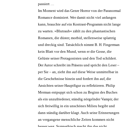
passiert …
Im Moment wird das Genre Horror von der Paranormal
Romance dominiert. Wer damit nicht viel anfangen
kann, brauchte auf ein Kontrast-Programm nicht lange
zu warten. »Blutraub« zählt zu den phantastischen
Romanen, die düster, morbid, stellenweise splattrig
und dreckig sind. Tatsächlich nimmt B. H. Fingerman
kein Blatt vor den Mund, wenn er die Gosse, die
Gelüste seiner Protagonisten und den Tod schildert.
Der Autor schreibt im Präsens und spricht den Leser –
per Sie – an, zieht ihn auf diese Weise unmittelbar in
die Geschehnisse hinein und fordert ihn auf, die
Ansichten seiner Hauptfigur zu reflektieren. Philip
Merman entpuppt sich schon zu Beginn des Buches
als ein unzufriedener, ständig nörgelnder Vampir, der
sich freiwillig in ein unschönes Milieu begibt und
dann ständig darüber klagt. Auch seine Erinnerungen
an vergangene menschliche Zeiten kommen nicht
besser weg. Sympathisch macht ihn das nicht.