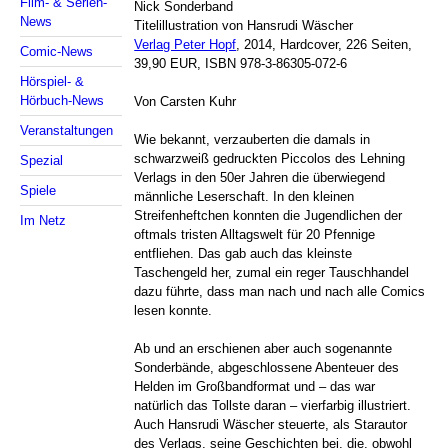
Film- & Serien-
Nick Sonderband
News
Titelillustration von Hansrudi Wäscher
Verlag Peter Hopf
, 2014, Hardcover, 226 Seiten,
Comic-News
39,90 EUR, ISBN 978-3-86305-072-6
Hörspiel- &
Hörbuch-News
Von Carsten Kuhr
Veranstaltungen
Wie bekannt, verzauberten die damals in
schwarzweiß gedruckten Piccolos des Lehning
Spezial
Verlags in den 50er Jahren die überwiegend
Spiele
männliche Leserschaft. In den kleinen
Streifenheftchen konnten die Jugendlichen der
Im Netz
oftmals tristen Alltagswelt für 20 Pfennige
entfliehen. Das gab auch das kleinste
Taschengeld her, zumal ein reger Tauschhandel
dazu führte, dass man nach und nach alle Comics
lesen konnte.
Ab und an erschienen aber auch sogenannte
Sonderbände, abgeschlossene Abenteuer des
Helden im Großbandformat und – das war
natürlich das Tollste daran – vierfarbig illustriert.
Auch Hansrudi Wäscher steuerte, als Starautor
des Verlags, seine Geschichten bei, die, obwohl