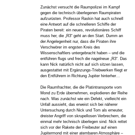
Zunächst versucht die Raumpolizei im Kampf
gegen die technisch überlegenen Raumpiraten
aufzurüsten. Professor Raskin hat auch schnell
eine Antwort auf die schnelleren Schiffe der
Piraten bereit: ein neues, revolutionäres Schiff
muss her, die „R3“ geht an den Start. Dumm an
der Angelegenheit nur, dass die Piraten ihre
Verschwörer im engsten Kreis des
Wissenschaftlers untergebracht haben – und die
entführen flugs und frech die nagelneue „R3“. Das
kann Nick natürlich nicht auf sich sitzen lassen,
ausgestattet mit Ergänzungs-Triebwerken fliegt er
den Entführern in Richtung Jupiter hinterher…
Die Raumfrachter, die die Platintransporte vom
Mond zu Erde übernehmen, explodieren der Reihe
nach. Was zunächst wie ein Defekt, vielleicht ein
Unfall aussieht, das erweist sich bei näherer
Untersuchung durch Nick und Tom als erneuter,
dreister Angriff von skrupellosen Verbrechern, die
einmal mehr technisch überlegen sind. Nick rettet
sich vor der Rakete der Freibeuter auf einen
Jupitermond mit einer atembaren Atmosphäre –