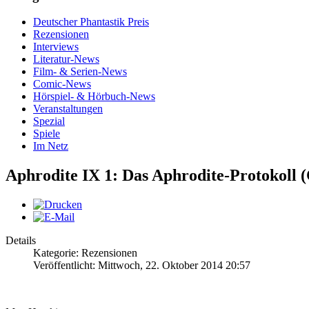
Deutscher Phantastik Preis
Rezensionen
Interviews
Literatur-News
Film- & Serien-News
Comic-News
Hörspiel- & Hörbuch-News
Veranstaltungen
Spezial
Spiele
Im Netz
Aphrodite IX 1: Das Aphrodite-Protokoll 
Details
Kategorie: Rezensionen
Veröffentlicht: Mittwoch, 22. Oktober 2014 20:57