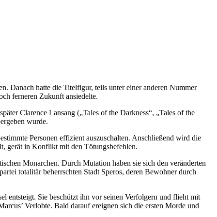
 Danach hatte die Titelfigur, teils unter einer anderen Nummer
och ferneren Zukunft ansiedelte.
äter Clarence Lansang („Tales of the Darkness“, „Tales of the
bergeben wurde.
bestimmte Personen effizient auszuschalten. Anschließend wird die
t, gerät in Konflikt mit den Tötungsbefehlen.
ratischen Monarchen. Durch Mutation haben sie sich den veränderten
tei totalitär beherrschten Stadt Speros, deren Bewohner durch
 entsteigt. Sie beschützt ihn vor seinen Verfolgern und flieht mit
arcus’ Verlobte. Bald darauf ereignen sich die ersten Morde und