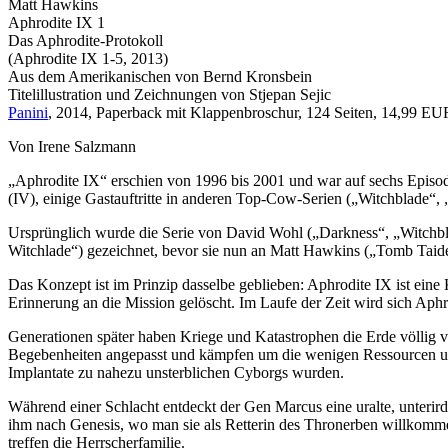
Matt Hawkins
Aphrodite IX 1
Das Aphrodite-Protokoll
(Aphrodite IX 1-5, 2013)
Aus dem Amerikanischen von Bernd Kronsbein
Titelillustration und Zeichnungen von Stjepan Sejic
Panini
, 2014, Paperback mit Klappenbroschur, 124 Seiten, 14,99 EU
Von Irene Salzmann
„Aphrodite IX“ erschien von 1996 bis 2001 und war auf sechs Episod
(IV), einige Gastauftritte in anderen Top-Cow-Serien („Witchblade“, „
Ursprünglich wurde die Serie von David Wohl („Darkness“, „Witchbla
Witchlade“) gezeichnet, bevor sie nun an Matt Hawkins („Tomb Taide
Das Konzept ist im Prinzip dasselbe geblieben: Aphrodite IX ist eine
Erinnerung an die Mission gelöscht. Im Laufe der Zeit wird sich Aphr
Generationen später haben Kriege und Katastrophen die Erde völlig v
Begebenheiten angepasst und kämpfen um die wenigen Ressourcen und 
Implantate zu nahezu unsterblichen Cyborgs wurden.
Während einer Schlacht entdeckt der Gen Marcus eine uralte, unterirdi
ihm nach Genesis, wo man sie als Retterin des Thronerben willkomme
treffen die Herrscherfamilie.