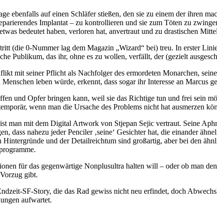
e ebenfalls auf einen Schläfer stießen, den sie zu einem der ihren mach
parierendes Implantat – zu kontrollieren und sie zum Töten zu zwingen. 
twas bedeutet haben, verloren hat, anvertraut und zu drastischen Mittel
itt (die 0-Nummer lag dem Magazin „Wizard“ bei) treu. In erster Linie be
iche Publikum, das ihr, ohne es zu wollen, verfällt, der (gezielt ausges
flikt mit seiner Pflicht als Nachfolger des ermordeten Monarchen, seine
n Menschen leben würde, erkennt, dass sogar ihr Interesse an Marcus ges
 treffen und Opfer bringen kann, weil sie das Richtige tun und frei se
und temporär, wenn man die Ursache des Problems nicht hat ausmerzen kö
t man mit dem Digital Artwork von Stjepan Sejic vertraut. Seine Aphro
gen, dass nahezu jeder Penciler ‚seine‘ Gesichter hat, die einander äh
chen Hintergründe und der Detailreichtum sind großartig, aber bei den ä
nprogramme.
rationen für das gegenwärtige Nonplusultra halten will – oder ob man 
Vorzug gibt.
ndzeit-SF-Story, die das Rad gewiss nicht neu erfindet, doch Abwechs
nungen aufwartet.