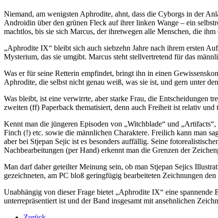
Niemand, am wenigsten Aphrodite, ahnt, dass die Cyborgs in der Anlag
Androidin über den grünen Fleck auf ihrer linken Wange – ein selbstre
machtlos, bis sie sich Marcus, der ihretwegen alle Menschen, die ihm e
„Aphrodite IX“ bleibt sich auch siebzehn Jahre nach ihrem ersten Auftr
Mysterium, das sie umgibt. Marcus steht stellvertretend für das männl
Was er für seine Retterin empfindet, bringt ihn in einen Gewissenskon
Aphrodite, die selbst nicht genau weiß, was sie ist, und gern unter de
Was bleibt, ist eine verwirrte, aber starke Frau, die Entscheidungen
zweiten (ff) Paperback thematisiert, denn auch Freiheit ist relativ 
Kennt man die jüngeren Episoden von „Witchblade“ und „Artifacts“, is
Finch (!) etc. sowie die männlichen Charaktere. Freilich kann man sa
aber bei Stjepan Sejic ist es besonders auffällig. Seine fotorealistis
Nachbearbeitungen (per Hand) erkennt man die Grenzen der Zeiche
Man darf daher geteilter Meinung sein, ob man Stjepan Sejics Illust
gezeichneten, am PC bloß geringfügig bearbeiteten Zeichnungen den 
Unabhängig von dieser Frage bietet „Aphrodite IX“ eine spannende E
unterrepräsentiert ist und der Band insgesamt mit ansehnlichen Zeich
Zurück