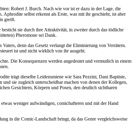
ten: Robert J. Burch. Nach wie vor ist er dazu in der Lage, die
Aphrodite selbst erkennt als Erste, was mit ihr geschieht, ist aber
n greift.
sticht sie durch ihre Attraktivität, in zweiter durch das tödliche
chütteten) Pheromone sei Dank.
s Vaters, denn das Gesetz verlangt die Eliminierung von Verrätern.
teuert ist und nicht wirklich von ihr ausgeht.
in möchte. Die Konsequenzen werden angedeutet und vermutlich in einem
nnen.
dite trägt dieselbe Leidensmiene wie Sara Pezzini, Dani Baptiste,
neln und sie zugleich unterscheidbar machen von denen der Kollegen,
hnlichen Gesichtern, Körpern und Posen, den deutlich sichtbaren
den etwas weniger aufwändigen, comichafteren und mit der Hand
lung in die Comic-Landschaft bringt, da das Genre vergleichsweise