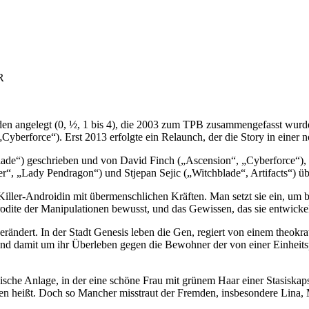
R
en angelegt (0, ½, 1 bis 4), die 2003 zum TPB zusammengefasst wurden.
Cyberforce“). Erst 2013 erfolgte ein Relaunch, der die Story in einer n
de“) geschrieben und von David Finch („Ascension“, „Cyberforce“), sp
r“, „Lady Pendragon“) und Stjepan Sejic („Witchblade“, Artifacts“) ü
 Killer-Androidin mit übermenschlichen Kräften. Man setzt sie ein, um 
odite der Manipulationen bewusst, und das Gewissen, das sie entwickel
erändert. In der Stadt Genesis leben die Gen, regiert von einem theok
damit um ihr Überleben gegen die Bewohner der von einer Einheitspar
sche Anlage, in der eine schöne Frau mit grünem Haar einer Stasiskapsel
n heißt. Doch so Mancher misstraut der Fremden, insbesondere Lina, M