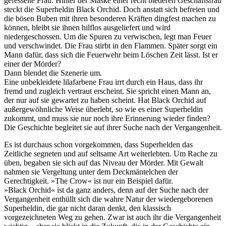
gefesselte Frau. Hinter der Maske einer recht biederen Geschäftsfrau
steckt die Superheldin Black Orchid. Doch anstatt sich befreien und
die bösen Buben mit ihren besonderen Kräften dingfest machen zu
können, bleibt sie ihnen hilflos ausgeliefert und wird
niedergeschossen. Um die Spuren zu verwischen, legt man Feuer
und verschwindet. Die Frau stirbt in den Flammen. Später sorgt ein
Mann dafür, dass sich die Feuerwehr beim Löschen Zeit lässt. Ist er
einer der Mörder?
Dann blendet die Szenerie um.
Eine unbekleidete lilafarbene Frau irrt durch ein Haus, dass ihr
fremd und zugleich vertraut erscheint. Sie spricht einen Mann an,
der nur auf sie gewartet zu haben scheint. Hat Black Orchid auf
außergewöhnliche Weise überlebt, so wie es einer Superheldin
zukommt, und muss sie nur noch ihre Erinnerung wieder finden?
Die Geschichte begleitet sie auf ihrer Suche nach der Vergangenheit.
Es ist durchaus schon vorgekommen, dass Superhelden das
Zeitliche segneten und auf seltsame Art weiterlebten. Um Rache zu
üben, begaben sie sich auf das Niveau der Mörder. Mit Gewalt
nahmen sie Vergeltung unter dem Deckmäntelchen der
Gerechtigkeit. »The Crow« ist nur ein Beispiel dafür.
»Black Orchid« ist da ganz anders, denn auf der Suche nach der
Vergangenheit enthüllt sich die wahre Natur der wiedergeborenen
Superheldin, die gar nicht daran denkt, den klassisch
vorgezeichneten Weg zu gehen. Zwar ist auch ihr die Vergangenheit