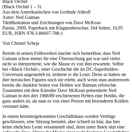
Black Orchid
(Black Orchid 1 – 3)
Aus dem Amerikanischen von Gerlinde Althoff
Autor: Neil Gaiman
Titelillustration und Zeichnungen von Dave McKean
Panini, 2009, Paperback mit Klappenbroschur, 164 Seiten, 16,95
EUR, ISBN 978-3-86607-788-1
Von Christel Scheja
Bereits in seinen Frühwerken machte sich bemerkbar, dass Neil
Gaiman schon immer für eine Überraschung gut war und vieles
nicht so interpretierte, wie die Masse es von ihm erwartete. Selbst
bei »Black Orchid«, einer Geschichte die im DC-Superhelden-
Universum angesiedelt ist, irritierte er die Leser. Denn so hatten sie
ihre heroischen Figuren noch nie erlebt, auch wenn man anderenorts
bereits die dunklen Seiten von Helden wie Batman erforschte.
Zusammen mit dem Künstler Dave McKean präsentierte Neil
Gaiman in den drei 1988/89 erschienenen Heften eine Heldin, die
ganz anders ist, als man es von einer Person mit besonderen Kräften
vermutet hätte.
In einem heruntergekommen Geschäftshaus werden Verträge
geschlossen, eine Sitzung beendet, aber schnell ist klar, das hier
keine ehrlichen Leute versammelt sind, denn unter ihnen sitzt eine