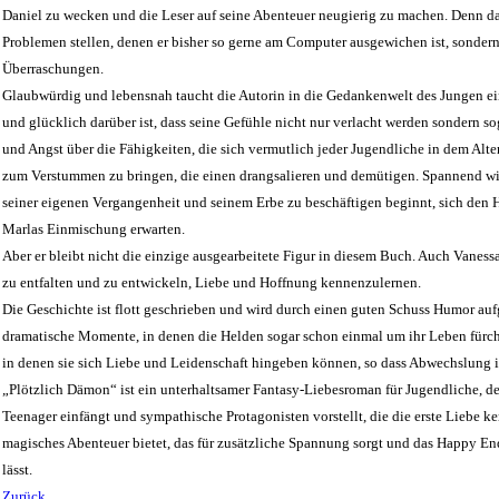
Daniel zu wecken und die Leser auf seine Abenteuer neugierig zu machen. Denn da
Problemen stellen, denen er bisher so gerne am Computer ausgewichen ist, sond
Überraschungen.
Glaubwürdig und lebensnah taucht die Autorin in die Gedankenwelt des Jungen ein,
und glücklich darüber ist, dass seine Gefühle nicht nur verlacht werden sondern 
und Angst über die Fähigkeiten, die sich vermutlich jeder Jugendliche in dem Alt
zum Verstummen zu bringen, die einen drangsalieren und demütigen. Spannend wird 
seiner eigenen Vergangenheit und seinem Erbe zu beschäftigen beginnt, sich den H
Marlas Einmischung erwarten.
Aber er bleibt nicht die einzige ausgearbeitete Figur in diesem Buch. Auch Van
zu entfalten und zu entwickeln, Liebe und Hoffnung kennenzulernen.
Die Geschichte ist flott geschrieben und wird durch einen guten Schuss Humor auf
dramatische Momente, in denen die Helden sogar schon einmal um ihr Leben fürch
in denen sie sich Liebe und Leidenschaft hingeben können, so dass Abwechslung im
„Plötzlich Dämon“ ist ein unterhaltsamer Fantasy-Liebesroman für Jugendliche, de
Teenager einfängt und sympathische Protagonisten vorstellt, die die erste Liebe k
magisches Abenteuer bietet, das für zusätzliche Spannung sorgt und das Happy En
lässt.
Zurück