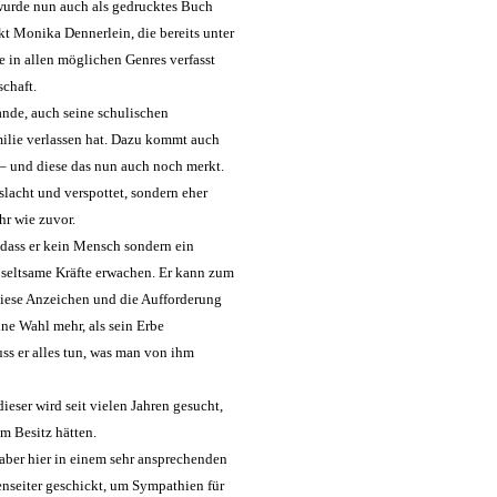
wurde nun auch als gedrucktes Buch
kt Monika Dennerlein, die bereits unter
in allen möglichen Genres verfasst
schaft.
Rande, auch seine schulischen
amilie verlassen hat. Dazu kommt auch
t – und diese das nun auch noch merkt.
slacht und verspottet, sondern eher
hr wie zuvor.
, dass er kein Mensch sondern ein
m seltsame Kräfte erwachen. Er kann zum
 diese Anzeichen und die Aufforderung
ine Wahl mehr, als sein Erbe
ss er alles tun, was man von ihm
eser wird seit vielen Jahren gesucht,
em Besitz hätten.
, aber hier in einem sehr ansprechenden
nseiter geschickt, um Sympathien für