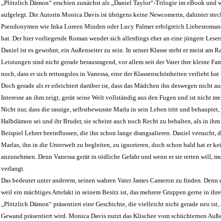
„Plötzlich Dämon“ erschien zunächst als „Daniel Taylor“-Trilogie im eBook und 
aufgelegt. Die Autorin Monica Davis ist übrigens keine Newcomerin, dahinter stec
Pseudonymen wie Inka Loreen Minden oder Lucy Palmer erfolgreich Liebesromane 
hat. Der hier vorliegende Roman wendet sich allerdings eher an eine jüngere Leser
Daniel ist es gewohnt, ein Außenseiter zu sein. In seiner Klasse steht er meist am 
Leistungen sind nicht gerade herausragend, vor allem seit der Vater ihre kleine F
noch, dass er sich rettungslos in Vanessa, eine der Klassenschönheiten verliebt ha
Doch gerade als er erleichtert darüber ist, dass das Mädchen ihn deswegen nicht au
Interesse an ihm zeigt, gerät seine Welt vollständig aus den Fugen und ist nicht me
Nicht nur, dass die rassige, selbstbewusste Marla in sein Leben tritt und behauptet
Halbdämon sei und ihr Bruder, sie scheint auch noch Recht zu behalten, als in ih
Beispiel Lehrer beeinflussen, die ihn schon lange drangsalieren. Daniel versucht,
Marlas, ihn in die Unterwelt zu begleiten, zu ignorieren, doch schon bald hat er ke
anzunehmen. Denn Vanessa gerät in tödliche Gefahr und wenn er sie retten will, mu
verlangt.
Das bedeutet unter anderem, seinen wahren Vater James Cameron zu finden. Denn di
weil ein mächtiges Artefakt in seinem Besitz ist, das mehrere Gruppen gerne in ihr
„Plötzlich Dämon“ präsentiert eine Geschichte, die vielleicht nicht gerade neu ist
Gewand präsentiert wird. Monica Davis nutzt das Klischee vom schüchternen Auße