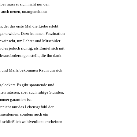
bei muss er sich nicht nur den
ern auch neuen, unangenehmen
 der das erste Mal die Liebe erlebt
sogar erwidert. Dazu kommen Faszination
er wünscht, um Lehrer und Mitschüler
es jedoch richtig, als Daniel sich mit
erausforderungen stellt, die ihn dank
essa und Marla bekommen Raum um sich
gelockert. Es gibt spannende und
ten müssen, aber auch ruhige Stunden,
mer garantiert ist.
r nicht nur das Lebensgefühl der
ennenlernen, sondern auch ein
d schließlich wohlverdient erscheinen