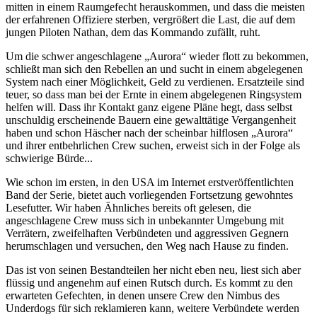
mitten in einem Raumgefecht herauskommen, und dass die meisten
der erfahrenen Offiziere sterben, vergrößert die Last, die auf dem
jungen Piloten Nathan, dem das Kommando zufällt, ruht.
Um die schwer angeschlagene „Aurora“ wieder flott zu bekommen,
schließt man sich den Rebellen an und sucht in einem abgelegenen
System nach einer Möglichkeit, Geld zu verdienen. Ersatzteile sind
teuer, so dass man bei der Ernte in einem abgelegenen Ringsystem
helfen will. Dass ihr Kontakt ganz eigene Pläne hegt, dass selbst
unschuldig erscheinende Bauern eine gewalttätige Vergangenheit
haben und schon Häscher nach der scheinbar hilflosen „Aurora“
und ihrer entbehrlichen Crew suchen, erweist sich in der Folge als
schwierige Bürde...
Wie schon im ersten, in den USA im Internet erstveröffentlichten
Band der Serie, bietet auch vorliegenden Fortsetzung gewohntes
Lesefutter. Wir haben Ähnliches bereits oft gelesen, die
angeschlagene Crew muss sich in unbekannter Umgebung mit
Verrätern, zweifelhaften Verbündeten und aggressiven Gegnern
herumschlagen und versuchen, den Weg nach Hause zu finden.
Das ist von seinen Bestandteilen her nicht eben neu, liest sich aber
flüssig und angenehm auf einen Rutsch durch. Es kommt zu den
erwarteten Gefechten, in denen unsere Crew den Nimbus des
Underdogs für sich reklamieren kann, weitere Verbündete werden