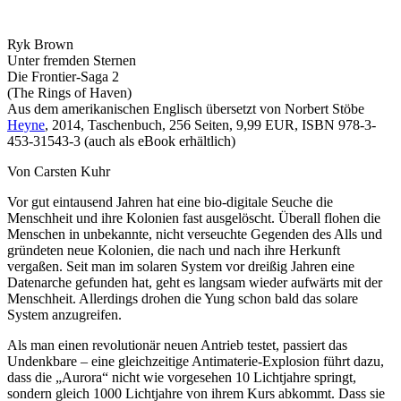
Ryk Brown
Unter fremden Sternen
Die Frontier-Saga 2
(The Rings of Haven)
Aus dem amerikanischen Englisch übersetzt von Norbert Stöbe
Heyne
, 2014, Taschenbuch, 256 Seiten, 9,99 EUR, ISBN 978-3-
453-31543-3 (auch als eBook erhältlich)
Von Carsten Kuhr
Vor gut eintausend Jahren hat eine bio-digitale Seuche die
Menschheit und ihre Kolonien fast ausgelöscht. Überall flohen die
Menschen in unbekannte, nicht verseuchte Gegenden des Alls und
gründeten neue Kolonien, die nach und nach ihre Herkunft
vergaßen. Seit man im solaren System vor dreißig Jahren eine
Datenarche gefunden hat, geht es langsam wieder aufwärts mit der
Menschheit. Allerdings drohen die Yung schon bald das solare
System anzugreifen.
Als man einen revolutionär neuen Antrieb testet, passiert das
Undenkbare – eine gleichzeitige Antimaterie-Explosion führt dazu,
dass die „Aurora“ nicht wie vorgesehen 10 Lichtjahre springt,
sondern gleich 1000 Lichtjahre von ihrem Kurs abkommt. Dass sie