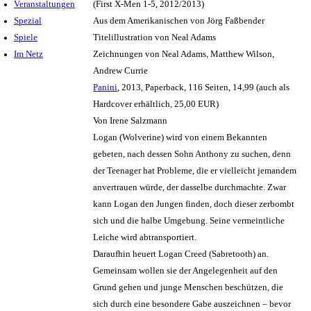
Veranstaltungen
(First X-Men 1-5, 2012/2013)
Spezial
Aus dem Amerikanischen von Jörg Faßbender
Spiele
Titelillustration von Neal Adams
Im Netz
Zeichnungen von Neal Adams, Matthew Wilson,
Andrew Currie
Panini
, 2013, Paperback, 116 Seiten, 14,99 (auch als
Hardcover erhältlich, 25,00 EUR)
Von Irene Salzmann
Logan (Wolverine) wird von einem Bekannten
gebeten, nach dessen Sohn Anthony zu suchen, denn
der Teenager hat Probleme, die er vielleicht jemandem
anvertrauen würde, der dasselbe durchmachte. Zwar
kann Logan den Jungen finden, doch dieser zerbombt
sich und die halbe Umgebung. Seine vermeintliche
Leiche wird abtransportiert.
Daraufhin heuert Logan Creed (Sabretooth) an.
Gemeinsam wollen sie der Angelegenheit auf den
Grund gehen und junge Menschen beschützen, die
sich durch eine besondere Gabe auszeichnen – bevor