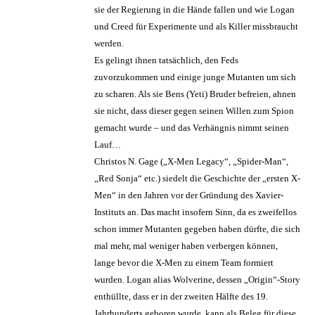
sie der Regierung in die Hände fallen und wie Logan
und Creed für Experimente und als Killer missbraucht
werden.
Es gelingt ihnen tatsächlich, den Feds
zuvorzukommen und einige junge Mutanten um sich
zu scharen. Als sie Bens (Yeti) Bruder befreien, ahnen
sie nicht, dass dieser gegen seinen Willen zum Spion
gemacht wurde – und das Verhängnis nimmt seinen
Lauf…
Christos N. Gage („X-Men Legacy“, „Spider-Man“,
„Red Sonja“ etc.) siedelt die Geschichte der „ersten X-
Men“ in den Jahren vor der Gründung des Xavier-
Instituts an. Das macht insofern Sinn, da es zweifellos
schon immer Mutanten gegeben haben dürfte, die sich
mal mehr, mal weniger haben verbergen können,
lange bevor die X-Men zu einem Team formiert
wurden. Logan alias Wolverine, dessen „Origin“-Story
enthüllte, dass er in der zweiten Hälfte des 19.
Jahrhunderts geboren wurde, kann als Beleg für diese