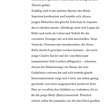
Theorie gelten.
Zufällig wird er mit anderen Spezies des Homo
Superiors konfrontiert und bemüht sich, diesen
jungen Menschen das gleiche Schicksal zu ersparen,
das er erleiden musste. Allerdings sieht sich Logan als
Killer und nicht als Lehrer und Vorbild für die
verwirrten Teenager, die sich ihm anschließen. Seine
Versuche, Personen mit einzubeziehen, die dieser
Rolle deutlich gerechter werden könnten – der noch
junge Charles Xavier und der vom Holocaust
traumatisierte Erik Lensherr (Magneto) –, scheitern,
ebenso die Rekrutierung von Namor, der sein
Gedächtnis verloren hat und sich bedroht glaubt.
Interessanterweise zeigt sich Creed, was selten genug
geschieht, von einer ausgesprochen positiven Seite.
Dies ist vor allem den Gefühlen zu verdanken, die er
für die junge Holly (Holo) entwickelt. Plötzlich
scheint selbst für jemanden wie ihn das Glück greifbar