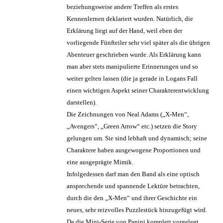
beziehungsweise andere Treffen als erstes
Kennenlernen deklariert wurden. Natürlich, die
Erklärung liegt auf der Hand, weil eben der
vorliegende Fünfteiler sehr viel später als die übrigen
Abenteuer geschrieben wurde. Als Erklärung kann
man aber stets manipulierte Erinnerungen und so
weiter gelten lassen (die ja gerade in Logans Fall
einen wichtigen Aspekt seiner Charakterentwicklung
darstellen).
Die Zeichnungen von Neal Adams („X-Men“,
„Avengers“, „Green Arrow“ etc.) setzen die Story
gelungen um. Sie sind lebhaft und dynamisch; seine
Charaktere haben ausgewogene Proportionen und
eine ausgeprägte Mimik.
Infolgedessen darf man den Band als eine optisch
ansprechende und spannende Lektüre betrachten,
durch die den „X-Men“ und ihrer Geschichte ein
neues, sehr reizvolles Puzzlestück hinzugefügt wird.
Da die Mini-Serie von Panini komplett vorgelegt