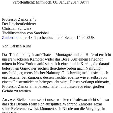
Veröffentlicht: Mittwoch, 08. Januar 2014 09:44
Professor Zamorra 48
Der Leichenfledderer
Christian Schwarz
Titelillustration von Sandobal
Zaubermond
, 2013, Taschenbuch, 204 Seiten, 14,95 EUR
Von Carsten Kuhr
Das Telefon klingelt auf Chateau Montagne und ein Hilferuf erreicht
unsere wackeren Kämpfer wider das Böse. Auf einem Friedhof
mitten in New York manifestiert sich eine dunkle Kirche, die darauf
befestigten Gargoyles suchen fleischgeworden nach Nahrung –
unschuldiger, menschlicher Nahrung!Gleichzeitig meldet sich auch
ein Texaner bei Zamorra, dessen Tochter ebenso wie er selbst von
einem Geistermädchen heimgesucht wird. Dieses verlangt ultimativ,
Professor Zamorra herbeizuschaffen um diesen vor einer großen
Gefahr zu warnen.
An zwei Stellen kann selbst unser wackerer Professor nicht sein, so
dass das Dream-Team sich aufsplittet. Während Zamorra Texas
seine Referenz erweist, kümmert sich Nicole um die Vorgänge in