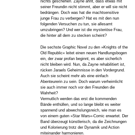
nichts geschehen. Zayne ahnt, dass etwas mit
seiner Freundin nicht stimmt, aber er will sie nicht
bedrängen. Doch was hat die machtsensitive
junge Frau zu verbergen? Hat es mit den nun
folgenden Versuchen zu tun, sie allesamt
umzubringen? Und wer ist die mysteriöse Frau,
die hinter all dem zu stecken scheint?
Die sechste Graphic Novel zu den »Knights of the
Old Republic« leitet einen neuen Handlungsbogen
ein, der zwar profan beginnt, es aber sicherlich
nicht bleiben wird. Nun, da Zayne rehabilitiert ist,
rücken Jaraels Geheimnisse in den Vordergrund.
Auch sie scheint mehr als eine einfach
Abenteurerin zu sein. Doch warum verheimlicht
sie auch immer noch vor den Freunden die
Wahrheit?
Vermutlich werden das erst die kommenden
Bände enthüllen, und so lange bleibt es weiter
spannend und abwechslungsreich, wie man es
von einem guten »Star Wars«-Comic erwartet. Der
Band überzeugt künstlerisch, da die Zeichnungen
und Kolorierung trotz der Dynamik und Action
miteinander harmonieren.