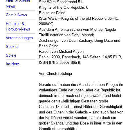
Film- & Serien-
Star Wars Sonderband 51
News
Knights of the Old Republic 6
Ein neuer Feind
Comic-News
(Star Wars – Knights of the old Republic 36–41,
Hörspiel- &
2008/09)
Hörbuch-News
Aus dem Amerikanischen von Michael Nagula
Titelillustration von Daryl Manryk
Veranstaltungen
Zeichnungen von Dean Zachary, Bong Dazo und
Brian Ching
Spezial
Farben von Michael Atiyeh
Spiele
Panini, 2009, Paperback, 148 Seiten, 14,95 EUR,
ISBN 978-3-86607-865-9,
Im Netz
Von Christel Scheja
Gerade erst haben die ›Mandalorischen Kriege‹ ihr
vorläufiges Ende gefunden, aber die Republik ist
dennoch immer noch sehr geschwächt und bietet
gerade den zwielichtigen Gestalten große
Chancen. Die Jedi – einst Hüter der Gerechtigkeit
und des Guten in der Galaxis – sind auch fast von
der Bildfläche verschwunden, hat sie doch ein
großer Skandal und das Böse in ihrer Mitte in den
Grundfesten erschüttert.