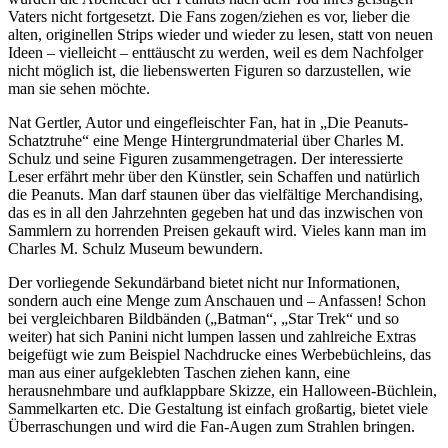
Vaters nicht fortgesetzt. Die Fans zogen/ziehen es vor, lieber die
alten, originellen Strips wieder und wieder zu lesen, statt von neuen
Ideen – vielleicht – enttäuscht zu werden, weil es dem Nachfolger
nicht möglich ist, die liebenswerten Figuren so darzustellen, wie
man sie sehen möchte.
Nat Gertler, Autor und eingefleischter Fan, hat in „Die Peanuts-
Schatztruhe“ eine Menge Hintergrundmaterial über Charles M.
Schulz und seine Figuren zusammengetragen. Der interessierte
Leser erfährt mehr über den Künstler, sein Schaffen und natürlich
die Peanuts. Man darf staunen über das vielfältige Merchandising,
das es in all den Jahrzehnten gegeben hat und das inzwischen von
Sammlern zu horrenden Preisen gekauft wird. Vieles kann man im
Charles M. Schulz Museum bewundern.
Der vorliegende Sekundärband bietet nicht nur Informationen,
sondern auch eine Menge zum Anschauen und – Anfassen! Schon
bei vergleichbaren Bildbänden („Batman“, „Star Trek“ und so
weiter) hat sich Panini nicht lumpen lassen und zahlreiche Extras
beigefügt wie zum Beispiel Nachdrucke eines Werbebüchleins, das
man aus einer aufgeklebten Taschen ziehen kann, eine
herausnehmbare und aufklappbare Skizze, ein Halloween-Büchlein,
Sammelkarten etc. Die Gestaltung ist einfach großartig, bietet viele
Überraschungen und wird die Fan-Augen zum Strahlen bringen.