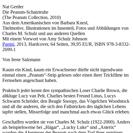
Nat Gertler
Die Peanuts-Schatztruhe
(The Peanuts Collection, 2010)
Aus dem Amerikanischen von Barbara Knesl,
Titelmotive, Illustrationen im Innenteil, Fotos und Abbildungen von
Charles M. Schulz und aus anderen Quellen
Mit einem Vorwort von Amy Schulz Johnson
Panini
, 2013, Hardcover, 64 Seiten, 39,95 EUR, ISBN 978-3-8332-
2699-1
Von Irene Salzmann
Kaum ein Kind, kaum ein Erwachsener dürfte nicht irgendwann
einmal einen „Peanuts“-Strip gelesen oder einen ihrer Trickfilme im
Fernsehen angeschaut haben.
Praktisch jeder kennt den sympathischen Loser Charlie Brown, die
altkluge Lucy van Pelt, Charlies besten Freund Linus, Lucys
Schwarm Schröder, den Beagle Snoopy, das Vögelchen Woodstock
und all die anderen, die sich den Fallstricken des täglichen Lebens
tapfer stellen, Misserfolge und manchmal auch etwas Glück erleben.
Geschaffen wurden sie von Charles M. Schulz (1922-2000). Anders
als beispielsweise bei „Hägar“, „Lucky Luke“ und „Asterix“
wurden die Abenteuer der Peanuts nach dem Tod ihres geistigen