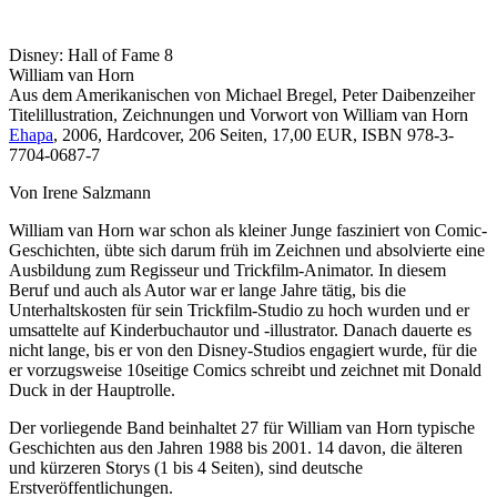
Disney: Hall of Fame 8
William van Horn
Aus dem Amerikanischen von Michael Bregel, Peter Daibenzeiher
Titelillustration, Zeichnungen und Vorwort von William van Horn
Ehapa
, 2006, Hardcover, 206 Seiten, 17,00 EUR, ISBN 978-3-
7704-0687-7
Von Irene Salzmann
William van Horn war schon als kleiner Junge fasziniert von Comic-
Geschichten, übte sich darum früh im Zeichnen und absolvierte eine
Ausbildung zum Regisseur und Trickfilm-Animator. In diesem
Beruf und auch als Autor war er lange Jahre tätig, bis die
Unterhaltskosten für sein Trickfilm-Studio zu hoch wurden und er
umsattelte auf Kinderbuchautor und -illustrator. Danach dauerte es
nicht lange, bis er von den Disney-Studios engagiert wurde, für die
er vorzugsweise 10seitige Comics schreibt und zeichnet mit Donald
Duck in der Hauptrolle.
Der vorliegende Band beinhaltet 27 für William van Horn typische
Geschichten aus den Jahren 1988 bis 2001. 14 davon, die älteren
und kürzeren Storys (1 bis 4 Seiten), sind deutsche
Erstveröffentlichungen.