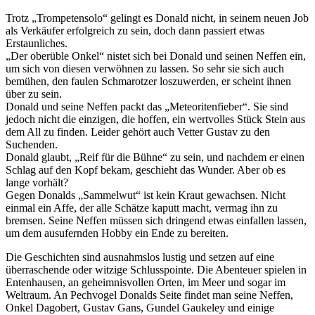
Trotz „Trompetensolo“ gelingt es Donald nicht, in seinem neuen Job
als Verkäufer erfolgreich zu sein, doch dann passiert etwas
Erstaunliches.
„Der oberüble Onkel“ nistet sich bei Donald und seinen Neffen ein,
um sich von diesen verwöhnen zu lassen. So sehr sie sich auch
bemühen, den faulen Schmarotzer loszuwerden, er scheint ihnen
über zu sein.
Donald und seine Neffen packt das „Meteoritenfieber“. Sie sind
jedoch nicht die einzigen, die hoffen, ein wertvolles Stück Stein aus
dem All zu finden. Leider gehört auch Vetter Gustav zu den
Suchenden.
Donald glaubt, „Reif für die Bühne“ zu sein, und nachdem er einen
Schlag auf den Kopf bekam, geschieht das Wunder. Aber ob es
lange vorhält?
Gegen Donalds „Sammelwut“ ist kein Kraut gewachsen. Nicht
einmal ein Affe, der alle Schätze kaputt macht, vermag ihn zu
bremsen. Seine Neffen müssen sich dringend etwas einfallen lassen,
um dem ausufernden Hobby ein Ende zu bereiten.
Die Geschichten sind ausnahmslos lustig und setzen auf eine
überraschende oder witzige Schlusspointe. Die Abenteuer spielen in
Entenhausen, an geheimnisvollen Orten, im Meer und sogar im
Weltraum. An Pechvogel Donalds Seite findet man seine Neffen,
Onkel Dagobert, Gustav Gans, Gundel Gaukeley und einige