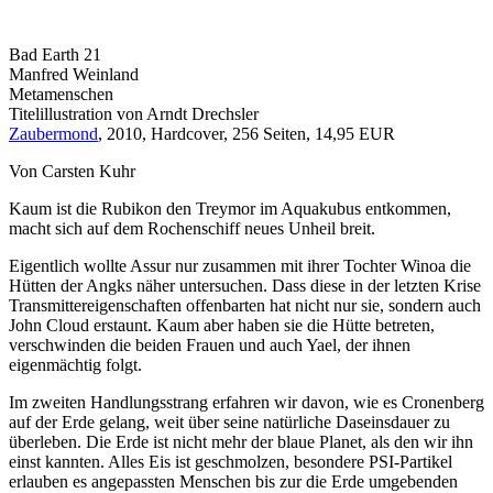
Bad Earth 21
Manfred Weinland
Metamenschen
Titelillustration von Arndt Drechsler
Zaubermond
, 2010, Hardcover, 256 Seiten, 14,95 EUR
Von Carsten Kuhr
Kaum ist die Rubikon den Treymor im Aquakubus entkommen,
macht sich auf dem Rochenschiff neues Unheil breit.
Eigentlich wollte Assur nur zusammen mit ihrer Tochter Winoa die
Hütten der Angks näher untersuchen. Dass diese in der letzten Krise
Transmittereigenschaften offenbarten hat nicht nur sie, sondern auch
John Cloud erstaunt. Kaum aber haben sie die Hütte betreten,
verschwinden die beiden Frauen und auch Yael, der ihnen
eigenmächtig folgt.
Im zweiten Handlungsstrang erfahren wir davon, wie es Cronenberg
auf der Erde gelang, weit über seine natürliche Daseinsdauer zu
überleben. Die Erde ist nicht mehr der blaue Planet, als den wir ihn
einst kannten. Alles Eis ist geschmolzen, besondere PSI-Partikel
erlauben es angepassten Menschen bis zur die Erde umgebenden