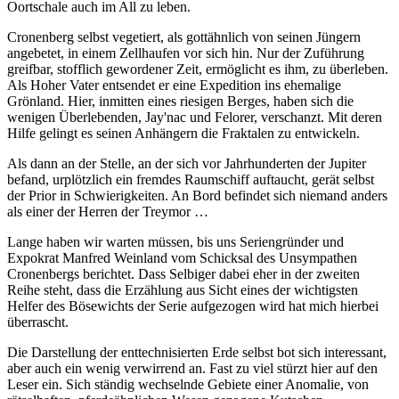
Oortschale auch im All zu leben.
Cronenberg selbst vegetiert, als gottähnlich von seinen Jüngern
angebetet, in einem Zellhaufen vor sich hin. Nur der Zuführung
greifbar, stofflich gewordener Zeit, ermöglicht es ihm, zu überleben.
Als Hoher Vater entsendet er eine Expedition ins ehemalige
Grönland. Hier, inmitten eines riesigen Berges, haben sich die
wenigen Überlebenden, Jay'nac und Felorer, verschanzt. Mit deren
Hilfe gelingt es seinen Anhängern die Fraktalen zu entwickeln.
Als dann an der Stelle, an der sich vor Jahrhunderten der Jupiter
befand, urplötzlich ein fremdes Raumschiff auftaucht, gerät selbst
der Prior in Schwierigkeiten. An Bord befindet sich niemand anders
als einer der Herren der Treymor …
Lange haben wir warten müssen, bis uns Seriengründer und
Expokrat Manfred Weinland vom Schicksal des Unsympathen
Cronenbergs berichtet. Dass Selbiger dabei eher in der zweiten
Reihe steht, dass die Erzählung aus Sicht eines der wichtigsten
Helfer des Bösewichts der Serie aufgezogen wird hat mich hierbei
überrascht.
Die Darstellung der enttechnisierten Erde selbst bot sich interessant,
aber auch ein wenig verwirrend an. Fast zu viel stürzt hier auf den
Leser ein. Sich ständig wechselnde Gebiete einer Anomalie, von