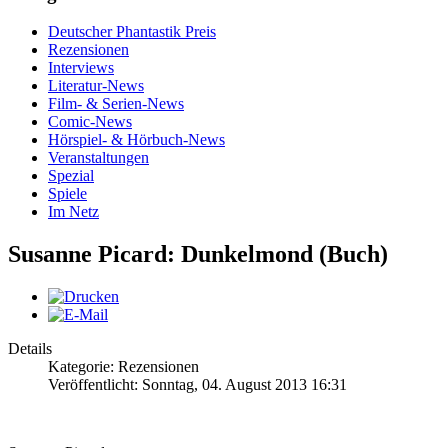
Deutscher Phantastik Preis
Rezensionen
Interviews
Literatur-News
Film- & Serien-News
Comic-News
Hörspiel- & Hörbuch-News
Veranstaltungen
Spezial
Spiele
Im Netz
Susanne Picard: Dunkelmond (Buch)
Details
Kategorie: Rezensionen
Veröffentlicht: Sonntag, 04. August 2013 16:31