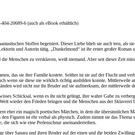
404-20689-6 (auch als eBook erhältlich)
astischen Stoffen begeistert. Dieser Liebe blieb sie auch treu, als sie
n, Lektorin und Autorin tätig. „Dunkelmond“ ist ihr erster großer Roman
 die Menschen zu versklaven, weiß niemand. Aber seit dieser Zeit müsse
, das sie ihre Familie kostete. Seither ist sie auf der Flucht und verb
uch wenn sie diese nie wirklich richtig ausbilden konnte. Mittlerweil
den wird nicht nur ihr Bruder auf sie aufmerksam, der mittlerweile de
ewisses Schicksal, wenn es ihr nicht gelingt, ihre wahre Gabe zu verbe
r Welt wieder den Frieden bringen und die Menschen aus der Sklaverei 
n eher ein magisch poetisches Märchen, in dem die übersinnlichen Mä
n den Figuren ist ehr verbal als physisch. Zudem nimmt sie das Thema s
, die sich wie eine Perlenschnur aneinanderreihen.
ber Sanara und ihren Bruder auf der einen und die beiden Zwillingsfür