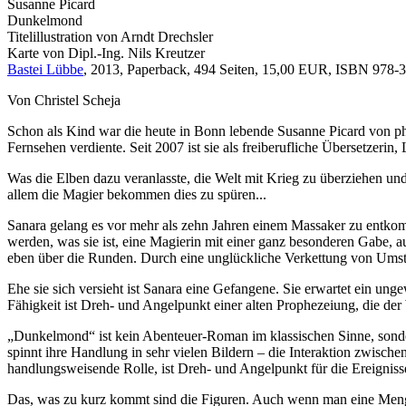
Susanne Picard
Dunkelmond
Titelillustration von Arndt Drechsler
Karte von Dipl.-Ing. Nils Kreutzer
Bastei Lübbe
, 2013, Paperback, 494 Seiten, 15,00 EUR, ISBN 978-3-
Von Christel Scheja
Schon als Kind war die heute in Bonn lebende Susanne Picard von phant
Fernsehen verdiente. Seit 2007 ist sie als freiberufliche Übersetzeri
Was die Elben dazu veranlasste, die Welt mit Krieg zu überziehen und
allem die Magier bekommen dies zu spüren...
Sanara gelang es vor mehr als zehn Jahren einem Massaker zu entkommen
werden, was sie ist, eine Magierin mit einer ganz besonderen Gabe, a
eben über die Runden. Durch eine unglückliche Verkettung von Umstän
Ehe sie sich versieht ist Sanara eine Gefangene. Sie erwartet ein ung
Fähigkeit ist Dreh- und Angelpunkt einer alten Prophezeiung, die de
„Dunkelmond“ ist kein Abenteuer-Roman im klassischen Sinne, sonder
spinnt ihre Handlung in sehr vielen Bildern – die Interaktion zwische
handlungsweisende Rolle, ist Dreh- und Angelpunkt für die Ereignisse
Das, was zu kurz kommt sind die Figuren. Auch wenn man eine Menge ü