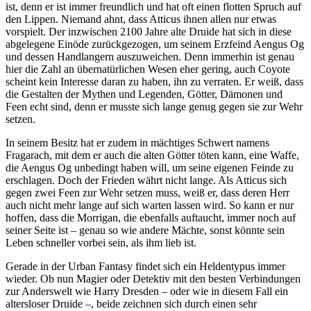
ist, denn er ist immer freundlich und hat oft einen flotten Spruch auf
den Lippen. Niemand ahnt, dass Atticus ihnen allen nur etwas
vorspielt. Der inzwischen 2100 Jahre alte Druide hat sich in diese
abgelegene Einöde zurückgezogen, um seinem Erzfeind Aengus Og
und dessen Handlangern auszuweichen. Denn immerhin ist genau
hier die Zahl an übernatürlichen Wesen eher gering, auch Coyote
scheint kein Interesse daran zu haben, ihn zu verraten. Er weiß, dass
die Gestalten der Mythen und Legenden, Götter, Dämonen und
Feen echt sind, denn er musste sich lange genug gegen sie zur Wehr
setzen.
In seinem Besitz hat er zudem in mächtiges Schwert namens
Fragarach, mit dem er auch die alten Götter töten kann, eine Waffe,
die Aengus Og unbedingt haben will, um seine eigenen Feinde zu
erschlagen. Doch der Frieden währt nicht lange. Als Atticus sich
gegen zwei Feen zur Wehr setzen muss, weiß er, dass deren Herr
auch nicht mehr lange auf sich warten lassen wird. So kann er nur
hoffen, dass die Morrigan, die ebenfalls auftaucht, immer noch auf
seiner Seite ist – genau so wie andere Mächte, sonst könnte sein
Leben schneller vorbei sein, als ihm lieb ist.
Gerade in der Urban Fantasy findet sich ein Heldentypus immer
wieder. Ob nun Magier oder Detektiv mit den besten Verbindungen
zur Anderswelt wie Harry Dresden – oder wie in diesem Fall ein
altersloser Druide –, beide zeichnen sich durch einen sehr