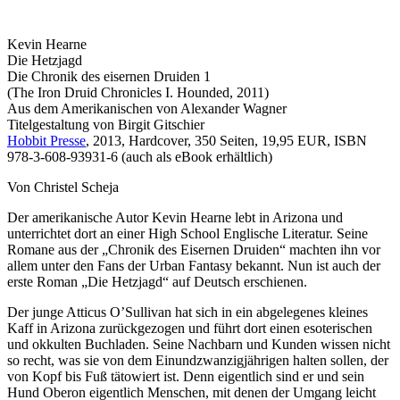
Kevin Hearne
Die Hetzjagd
Die Chronik des eisernen Druiden 1
(The Iron Druid Chronicles I. Hounded, 2011)
Aus dem Amerikanischen von Alexander Wagner
Titelgestaltung von Birgit Gitschier
Hobbit Presse
, 2013, Hardcover, 350 Seiten, 19,95 EUR, ISBN
978-3-608-93931-6 (auch als eBook erhältlich)
Von Christel Scheja
Der amerikanische Autor Kevin Hearne lebt in Arizona und
unterrichtet dort an einer High School Englische Literatur. Seine
Romane aus der „Chronik des Eisernen Druiden“ machten ihn vor
allem unter den Fans der Urban Fantasy bekannt. Nun ist auch der
erste Roman „Die Hetzjagd“ auf Deutsch erschienen.
Der junge Atticus O’Sullivan hat sich in ein abgelegenes kleines
Kaff in Arizona zurückgezogen und führt dort einen esoterischen
und okkulten Buchladen. Seine Nachbarn und Kunden wissen nicht
so recht, was sie von dem Einundzwanzigjährigen halten sollen, der
von Kopf bis Fuß tätowiert ist. Denn eigentlich sind er und sein
Hund Oberon eigentlich Menschen, mit denen der Umgang leicht