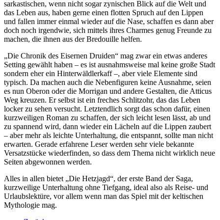
sarkastischen, wenn nicht sogar zynischen Blick auf die Welt und
das Leben aus, haben gerne einen flotten Spruch auf den Lippen
und fallen immer einmal wieder auf die Nase, schaffen es dann aber
doch noch irgendwie, sich mittels ihres Charmes genug Freunde zu
machen, die ihnen aus der Bredouille helfen.
„Die Chronik des Eisernen Druiden“ mag zwar ein etwas anderes
Setting gewählt haben – es ist ausnahmsweise mal keine große Stadt
sondern eher ein Hinterwäldlerkaff –, aber viele Elemente sind
typisch. Da machen auch die Nebenfiguren keine Ausnahme, seien
es nun Oberon oder die Morrigan und andere Gestalten, die Atticus
Weg kreuzen. Er selbst ist ein freches Schlitzohr, das das Leben
locker zu sehen versucht. Letztendlich sorgt das schon dafür, einen
kurzweiligen Roman zu schaffen, der sich leicht lesen lässt, ab und
zu spannend wird, dann wieder ein Lächeln auf die Lippen zaubert
– aber mehr als leichte Unterhaltung, die entspannt, sollte man nicht
erwarten. Gerade erfahrene Leser werden sehr viele bekannte
Versatzstücke wiederfinden, so dass dem Thema nicht wirklich neue
Seiten abgewonnen werden.
Alles in allen bietet „Die Hetzjagd“, der erste Band der Saga,
kurzweilige Unterhaltung ohne Tiefgang, ideal also als Reise- und
Urlaubslektüre, vor allem wenn man das Spiel mit der keltischen
Mythologie mag.