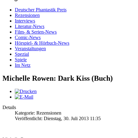
Deutscher Phantastik Preis
Rezensionen
Interviews
Literatur-News
Film- & Serien-News
Comic-News
Hörspiel- & Hörbuch-News
Veranstaltungen
Spezial
Spiele
Im Netz
Michelle Rowen: Dark Kiss (Buch)
Details
Kategorie: Rezensionen
Veröffentlicht: Dienstag, 30. Juli 2013 11:35