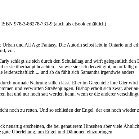
 ISBN 978-3-86278-731-9 (auch als eBook erhältlich)
rban und All Age Fantasy. Die Autorin selbst lebt in Ontario und erhie
nd, vor.
Carly schlägt sie sich durch den Schulalltag und wirft gelegentlich de
 er sie überhaupt beachten – so wie sie sich derzeit gibt, unauffällig 
e leidenschaftlich ... und ab da fühlt sich Samantha irgendwie anders.
ht durch normale Nahrung stillen lässt. Eher im Gegenteil: ihre Gier w
ekommen und verwirrten Straßenjungen. Bishop erholt sich zwar, aber a
ren hat und nur noch satt werden kann, wenn er die anderer verschlingt
cht noch zu retten. Und so schließen der Engel, der erst noch wieder z
ck neuartig erscheinen, die bei genauerem Hinsehen aber viele Ähnlich
ine gute Überleitung, um Engel und Dämonen einzubringen.