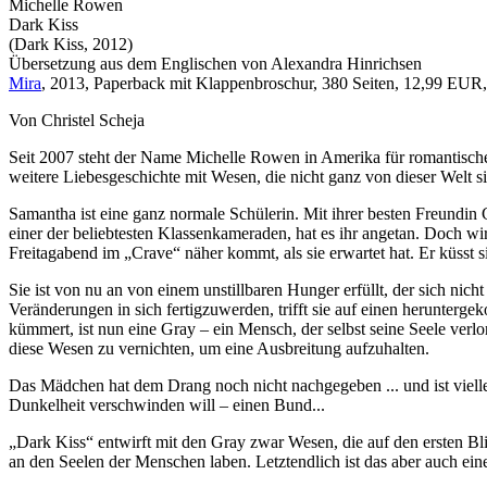
Michelle Rowen
Dark Kiss
(Dark Kiss, 2012)
Übersetzung aus dem Englischen von Alexandra Hinrichsen
Mira
, 2013, Paperback mit Klappenbroschur, 380 Seiten, 12,99 EUR,
Von Christel Scheja
Seit 2007 steht der Name Michelle Rowen in Amerika für romantische U
weitere Liebesgeschichte mit Wesen, die nicht ganz von dieser Welt si
Samantha ist eine ganz normale Schülerin. Mit ihrer besten Freundin 
einer der beliebtesten Klassenkameraden, hat es ihr angetan. Doch wird
Freitagabend im „Crave“ näher kommt, als sie erwartet hat. Er küsst si
Sie ist von nu an von einem unstillbaren Hunger erfüllt, der sich nic
Veränderungen in sich fertigzuwerden, trifft sie auf einen herunterg
kümmert, ist nun eine Gray – ein Mensch, der selbst seine Seele verlo
diese Wesen zu vernichten, um eine Ausbreitung aufzuhalten.
Das Mädchen hat dem Drang noch nicht nachgegeben ... und ist viellei
Dunkelheit verschwinden will – einen Bund...
„Dark Kiss“ entwirft mit den Gray zwar Wesen, die auf den ersten Bli
an den Seelen der Menschen laben. Letztendlich ist das aber auch e