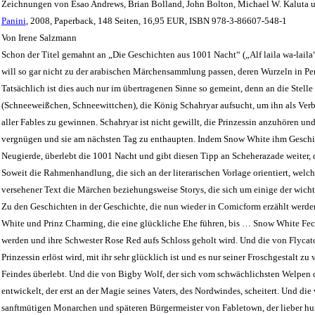
Zeichnungen von Esao Andrews, Brian Bolland, John Bolton, Michael W. Kaluta u
Panini
, 2008, Paperback, 148 Seiten, 16,95 EUR, ISBN 978-3-86607-548-1
Von Irene Salzmann
Schon der Titel gemahnt an „Die Geschichten aus 1001 Nacht“ („Alf laila wa-lail
will so gar nicht zu der arabischen Märchensammlung passen, deren Wurzeln in Pe
Tatsächlich ist dies auch nur im übertragenen Sinne so gemeint, denn an die Stell
(Schneeweißchen, Schneewittchen), die König Schahryar aufsucht, um ihn als Ve
aller Fables zu gewinnen. Schahryar ist nicht gewillt, die Prinzessin anzuhören und 
vergnügen und sie am nächsten Tag zu enthaupten. Indem Snow White ihm Geschich
Neugierde, überlebt die 1001 Nacht und gibt diesen Tipp an Scheherazade weiter, 
Soweit die Rahmenhandlung, die sich an der literarischen Vorlage orientiert, welche 
versehener Text die Märchen beziehungsweise Storys, die sich um einige der wichti
Zu den Geschichten in der Geschichte, die nun wieder in Comicform erzählt werde
White und Prinz Charming, die eine glückliche Ehe führen, bis … Snow White Fec
werden und ihre Schwester Rose Red aufs Schloss geholt wird. Und die von Flycatc
Prinzessin erlöst wird, mit ihr sehr glücklich ist und es nur seiner Froschgestalt zu
Feindes überlebt. Und die von Bigby Wolf, der sich vom schwächlichsten Welpen 
entwickelt, der erst an der Magie seines Vaters, des Nordwindes, scheitert. Und di
sanftmütigen Monarchen und späteren Bürgermeister von Fabletown, der lieber hun