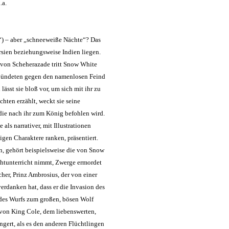
.a.
a“) – aber „schneeweiße Nächte“? Das
rsien beziehungsweise Indien liegen.
e von Scheherazade tritt Snow White
rbündeten gegen den namenlosen Feind
lässt sie bloß vor, um sich mit ihr zu
ten erzählt, weckt sie seine
die nach ihr zum König befohlen wird.
als narrativer, mit Illustrationen
gen Charaktere ranken, präsentiert.
n, gehört beispielsweise die von Snow
htunterricht nimmt, Zwerge ermordet
her, Prinz Ambrosius, der von einer
 verdanken hat, dass er die Invasion des
des Wurfs zum großen, bösen Wolf
e von King Cole, dem liebenswerten,
gert, als es den anderen Flüchtlingen