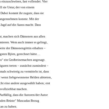
einzuschwören, fast vollendet. Vier
l sie Ustur, der von einem
 Dabei kommt ihr zugute, dass sie
efangennehmen konnte. Mit der
e Jagd auf die Aanss macht. Dass
ht, machen sich Dämonen aus allen
amieren. Wem auch immer es gelingt,
Seite der Dämonengöttin erhalten –
igsten Björn, gerechnet hätte…
os“ ein Großreinemachen angesagt.
Figuren treten – zunächst zumindest –
als schwierig zu vermitteln ist, dass
er wenn liebgewonnene Helden abtreten,
cht eine andere ausgewählt haben; erst
hvollziehbar machen.
uffällig, dass die Autoren/der Autor
enden Brüste“ Mascadas Bezug
tan zu haben.