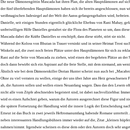
Die neue Dämonengöttin Mascada hat ihren Plan, die alten Hauptdämonen auf sich 
der fünf überlebenden Hauptdämonen haben sich ihr bereits angeschlossen, nun wil
weißmagischen Jadesiegel auf der Welt der Aanss gefangengehalten wird, befreien.
Danielle, seit einigen Stunden eigentlich glückliche Ehefrau von Rani Mahay, g
unfreiwilligen Hilfe Danielles gestaltet sie die Flora des Planeten so um, dass dies
Mascada dabei die Kräfte Danielles so erschöpft, dass diese stirbt, stört sie nicht.
Während der Koloss von Bhutan in Trauer versinkt und in seiner Heimat Trost suc
Winkeln auf, die zwei noch freien Plätze unter den Hauptdämonen für sich zu rekl
Rani auf die Seite von Mascada zu ziehen, wird einen der begehrten Plätze an der 
doch dann bewirbt sich ein Aspirant auf die freie Stelle, mit dem niemand, am wen
Ähnlich wie bei dem Dämonenkiller Dorian Hunter scheint nun auch bei „Macabr
Ohne zu viel verraten zu wollen, einige der uns über Jahre ans Herz gewachsenen 
ab, die Autoren sollen und wollen einen Neuanfang wagen. Dass das den Lesern oftm
nicht alle vom Zöpfe abschneiden begeistert sind, ist dabei nachvollziehbar. Imm
wird es einen Aufschrei geben, warum die Autoren ausgerechnet diese Figur und ni
die spätere Fortsetzung der Handlung wird die innere Logik der Entscheidung nac
Erneut ist das Buch in zwei jeweils Heftromanumfang habende Romane unterteilt. A
neben interessanten Handlungsbühnen immer wieder auf die, Zitat „kleinen hüpf
nahmen/nimmt. Irgendwie scheinen es diese dem oder den Autoren doch sehr ange