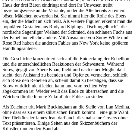
Haus der drei Bären eindringt und dort ihr Unwesen treibt
beziehungsweise an die Variante, in der die Alte bereits zu einem
bösen Mädchen geworden ist. Sie nimmt hier die Rolle des Ebers
ein, der die Macht an sich reißt. Als weitere Figuren erkennt man die
populären Gestalten aus Rudyard Kiplings „Dschungelbuch“, die
nordische Sagenfigur Wieland der Schmied, den schlauen Fuchs aus
der Fabel und etliche andere. Mit Ausnahme von Snow White und
Rose Red haben die anderen Fables aus New York keine größeren
Handlungsanteile.
Die Geschichte konzentriert sich auf die Entdeckung der Rebellion
und die unterschiedlichen Reaktionen der Schwestern. Während
Snow, gejagt von Shere Khan, flieht und nach einer Möglichkeit
sucht, den Aufstand zu beenden und Opfer zu vermeiden, schließt
sich Rose den Rebellen an, scheint damit zu bestätigen, dass sie
Snow wirklich nicht leiden kann und vom rechten Weg
abgekommen ist. Wieder weiß das Ende zu überraschen und die
Weichen für die fernere Zukunft der Fables zu stellen.
Als Zeichner tritt Mark Buckingham an die Stelle von Lan Medina,
ohne dass es zu einem stilistischen Bruch kommt – eine gute Wahl!
Der Titelkünstler James Jean darf auch diesmal seine Covers ohne
Text präsentieren. Einige Seiten aus den Skizzenbüchern der
Künstler runden den Band ab.