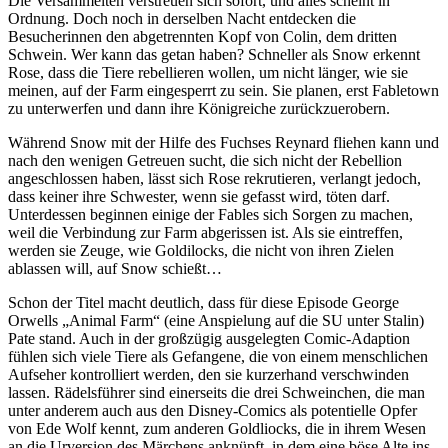
Die Versammelten verstreuen sich sofort, und alles scheint in
Ordnung. Doch noch in derselben Nacht entdecken die
Besucherinnen den abgetrennten Kopf von Colin, dem dritten
Schwein. Wer kann das getan haben? Schneller als Snow erkennt
Rose, dass die Tiere rebellieren wollen, um nicht länger, wie sie
meinen, auf der Farm eingesperrt zu sein. Sie planen, erst Fabletown
zu unterwerfen und dann ihre Königreiche zurückzuerobern.
Während Snow mit der Hilfe des Fuchses Reynard fliehen kann und
nach den wenigen Getreuen sucht, die sich nicht der Rebellion
angeschlossen haben, lässt sich Rose rekrutieren, verlangt jedoch,
dass keiner ihre Schwester, wenn sie gefasst wird, töten darf.
Unterdessen beginnen einige der Fables sich Sorgen zu machen,
weil die Verbindung zur Farm abgerissen ist. Als sie eintreffen,
werden sie Zeuge, wie Goldilocks, die nicht von ihren Zielen
ablassen will, auf Snow schießt…
Schon der Titel macht deutlich, dass für diese Episode George
Orwells „Animal Farm“ (eine Anspielung auf die SU unter Stalin)
Pate stand. Auch in der großzügig ausgelegten Comic-Adaption
fühlen sich viele Tiere als Gefangene, die von einem menschlichen
Aufseher kontrolliert werden, den sie kurzerhand verschwinden
lassen. Rädelsführer sind einerseits die drei Schweinchen, die man
unter anderem auch aus den Disney-Comics als potentielle Opfer
von Ede Wolf kennt, zum anderen Goldliocks, die in ihrem Wesen
an die Urversion des Märchens anknüpft, in dem eine böse Alte ins