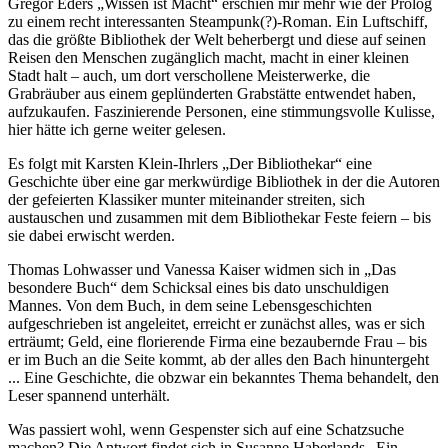
Gregor Eders „Wissen ist Macht“ erschien mir mehr wie der Prolog
zu einem recht interessanten Steampunk(?)-Roman. Ein Luftschiff,
das die größte Bibliothek der Welt beherbergt und diese auf seinen
Reisen den Menschen zugänglich macht, macht in einer kleinen
Stadt halt – auch, um dort verschollene Meisterwerke, die
Grabräuber aus einem geplünderten Grabstätte entwendet haben,
aufzukaufen. Faszinierende Personen, eine stimmungsvolle Kulisse,
hier hätte ich gerne weiter gelesen.
Es folgt mit Karsten Klein-Ihrlers „Der Bibliothekar“ eine
Geschichte über eine gar merkwürdige Bibliothek in der die Autoren
der gefeierten Klassiker munter miteinander streiten, sich
austauschen und zusammen mit dem Bibliothekar Feste feiern – bis
sie dabei erwischt werden.
Thomas Lohwasser und Vanessa Kaiser widmen sich in „Das
besondere Buch“ dem Schicksal eines bis dato unschuldigen
Mannes. Von dem Buch, in dem seine Lebensgeschichten
aufgeschrieben ist angeleitet, erreicht er zunächst alles, was er sich
erträumt; Geld, eine florierende Firma eine bezaubernde Frau – bis
er im Buch an die Seite kommt, ab der alles den Bach hinuntergeht
... Eine Geschichte, die obzwar ein bekanntes Thema behandelt, den
Leser spannend unterhält.
Was passiert wohl, wenn Gespenster sich auf eine Schatzsuche
machen? Die Antwort findet sich in Susanne Haberlands „Ein