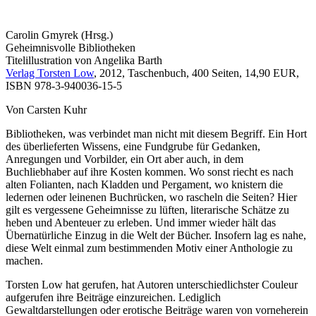
Carolin Gmyrek (Hrsg.)
Geheimnisvolle Bibliotheken
Titelillustration von Angelika Barth
Verlag Torsten Low
, 2012, Taschenbuch, 400 Seiten, 14,90 EUR,
ISBN 978-3-940036-15-5
Von Carsten Kuhr
Bibliotheken, was verbindet man nicht mit diesem Begriff. Ein Hort
des überlieferten Wissens, eine Fundgrube für Gedanken,
Anregungen und Vorbilder, ein Ort aber auch, in dem
Buchliebhaber auf ihre Kosten kommen. Wo sonst riecht es nach
alten Folianten, nach Kladden und Pergament, wo knistern die
ledernen oder leinenen Buchrücken, wo rascheln die Seiten? Hier
gilt es vergessene Geheimnisse zu lüften, literarische Schätze zu
heben und Abenteuer zu erleben. Und immer wieder hält das
Übernatürliche Einzug in die Welt der Bücher. Insofern lag es nahe,
diese Welt einmal zum bestimmenden Motiv einer Anthologie zu
machen.
Torsten Low hat gerufen, hat Autoren unterschiedlichster Couleur
aufgerufen ihre Beiträge einzureichen. Lediglich
Gewaltdarstellungen oder erotische Beiträge waren von vorneherein