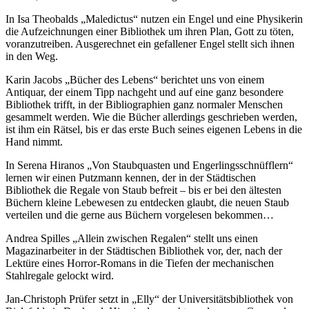
In Isa Theobalds „Maledictus“ nutzen ein Engel und eine Physikerin
die Aufzeichnungen einer Bibliothek um ihren Plan, Gott zu töten,
voranzutreiben. Ausgerechnet ein gefallener Engel stellt sich ihnen
in den Weg.
Karin Jacobs „Bücher des Lebens“ berichtet uns von einem
Antiquar, der einem Tipp nachgeht und auf eine ganz besondere
Bibliothek trifft, in der Bibliographien ganz normaler Menschen
gesammelt werden. Wie die Bücher allerdings geschrieben werden,
ist ihm ein Rätsel, bis er das erste Buch seines eigenen Lebens in die
Hand nimmt.
In Serena Hiranos „Von Staubquasten und Engerlingsschnüfflern“
lernen wir einen Putzmann kennen, der in der Städtischen
Bibliothek die Regale von Staub befreit – bis er bei den ältesten
Büchern kleine Lebewesen zu entdecken glaubt, die neuen Staub
verteilen und die gerne aus Büchern vorgelesen bekommen…
Andrea Spilles „Allein zwischen Regalen“ stellt uns einen
Magazinarbeiter in der Städtischen Bibliothek vor, der, nach der
Lektüre eines Horror-Romans in die Tiefen der mechanischen
Stahlregale gelockt wird.
Jan-Christoph Prüfer setzt in „Elly“ der Universitätsbibliothek von