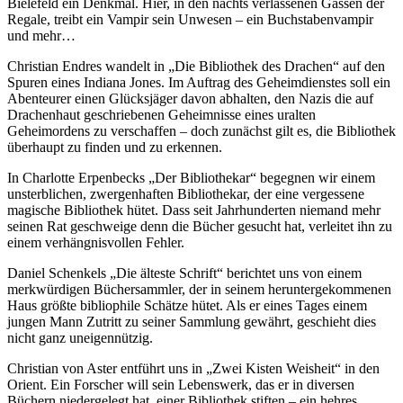
Bielefeld ein Denkmal. Hier, in den nachts verlassenen Gassen der
Regale, treibt ein Vampir sein Unwesen – ein Buchstabenvampir
und mehr…
Christian Endres wandelt in „Die Bibliothek des Drachen“ auf den
Spuren eines Indiana Jones. Im Auftrag des Geheimdienstes soll ein
Abenteurer einen Glücksjäger davon abhalten, den Nazis die auf
Drachenhaut geschriebenen Geheimnisse eines uralten
Geheimordens zu verschaffen – doch zunächst gilt es, die Bibliothek
überhaupt zu finden und zu erkennen.
In Charlotte Erpenbecks „Der Bibliothekar“ begegnen wir einem
unsterblichen, zwergenhaften Bibliothekar, der eine vergessene
magische Bibliothek hütet. Dass seit Jahrhunderten niemand mehr
seinen Rat geschweige denn die Bücher gesucht hat, verleitet ihn zu
einem verhängnisvollen Fehler.
Daniel Schenkels „Die älteste Schrift“ berichtet uns von einem
merkwürdigen Büchersammler, der in seinem heruntergekommenen
Haus größte bibliophile Schätze hütet. Als er eines Tages einem
jungen Mann Zutritt zu seiner Sammlung gewährt, geschieht dies
nicht ganz uneigennützig.
Christian von Aster entführt uns in „Zwei Kisten Weisheit“ in den
Orient. Ein Forscher will sein Lebenswerk, das er in diversen
Büchern niedergelegt hat, einer Bibliothek stiften – ein hehres