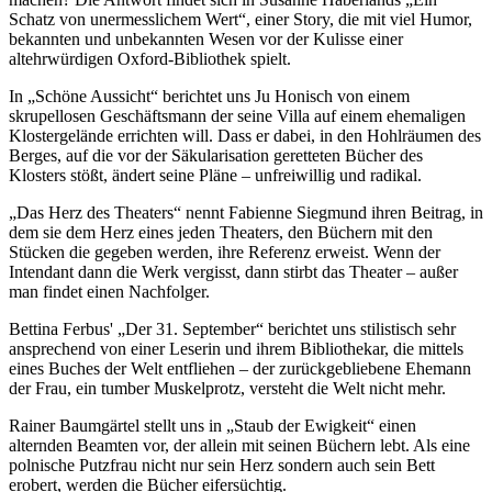
Schatz von unermesslichem Wert“, einer Story, die mit viel Humor,
bekannten und unbekannten Wesen vor der Kulisse einer
altehrwürdigen Oxford-Bibliothek spielt.
In „Schöne Aussicht“ berichtet uns Ju Honisch von einem
skrupellosen Geschäftsmann der seine Villa auf einem ehemaligen
Klostergelände errichten will. Dass er dabei, in den Hohlräumen des
Berges, auf die vor der Säkularisation geretteten Bücher des
Klosters stößt, ändert seine Pläne – unfreiwillig und radikal.
„Das Herz des Theaters“ nennt Fabienne Siegmund ihren Beitrag, in
dem sie dem Herz eines jeden Theaters, den Büchern mit den
Stücken die gegeben werden, ihre Referenz erweist. Wenn der
Intendant dann die Werk vergisst, dann stirbt das Theater – außer
man findet einen Nachfolger.
Bettina Ferbus' „Der 31. September“ berichtet uns stilistisch sehr
ansprechend von einer Leserin und ihrem Bibliothekar, die mittels
eines Buches der Welt entfliehen – der zurückgebliebene Ehemann
der Frau, ein tumber Muskelprotz, versteht die Welt nicht mehr.
Rainer Baumgärtel stellt uns in „Staub der Ewigkeit“ einen
alternden Beamten vor, der allein mit seinen Büchern lebt. Als eine
polnische Putzfrau nicht nur sein Herz sondern auch sein Bett
erobert, werden die Bücher eifersüchtig.