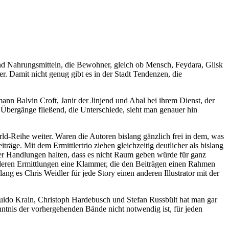
und Nahrungsmitteln, die Bewohner, gleich ob Mensch, Feydara, Glisk
r. Damit nicht genug gibt es in der Stadt Tendenzen, die
ann Balvin Croft, Janir der Jinjend und Abal bei ihrem Dienst, der
 Übergänge fließend, die Unterschiede, sieht man genauer hin
rld-Reihe weiter. Waren die Autoren bislang gänzlich frei in dem, was
räge. Mit dem Ermittlertrio ziehen gleichzeitig deutlicher als bislang
 der Handlungen halten, dass es nicht Raum geben würde für ganz
d deren Ermittlungen eine Klammer, die den Beiträgen einen Rahmen
g es Chris Weidler für jede Story einen anderen Illustrator mit der
 Guido Krain, Christoph Hardebusch und Stefan Russbült hat man gar
nntnis der vorhergehenden Bände nicht notwendig ist, für jeden