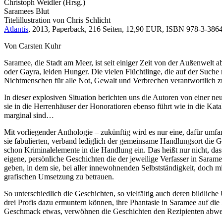
Christoph Weidler (Hrsg.)
Saramees Blut
Titelillustration von Chris Schlicht
Atlantis
, 2013, Paperback, 216 Seiten, 12,90 EUR, ISBN 978-3-38640
Von Carsten Kuhr
Saramee, die Stadt am Meer, ist seit einiger Zeit von der Außenwelt
oder Gayra, leiden Hunger. Die vielen Flüchtlinge, die auf der Suche
Nichtmenschen für alle Not, Gewalt und Verbrechen verantwortlich z
In dieser explosiven Situation berichten uns die Autoren von einer n
sie in die Herrenhäuser der Honoratioren ebenso führt wie in die Kat
marginal sind…
Mit vorliegender Anthologie – zukünftig wird es nur eine, dafür umfa
sie fabulierten, verband lediglich der gemeinsame Handlungsort die Ges
schon Kriminalelemente in die Handlung ein. Das heißt nur nicht, da
eigene, persönliche Geschichten die der jeweilige Verfasser in Sara
geben, in dem sie, bei aller innewohnenden Selbstständigkeit, doch m
grafischen Umsetzung zu betrauen.
So unterschiedlich die Geschichten, so vielfältig auch deren bildli
drei Profis dazu ermuntern können, ihre Phantasie in Saramee auf die
Geschmack etwas, verwöhnen die Geschichten den Rezipienten abwechs