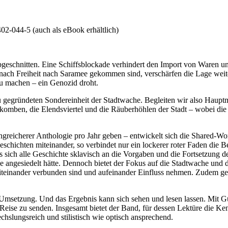
2-044-5 (auch als eBook erhältlich)
 abgeschnitten. Eine Schiffsblockade verhindert den Import von Waren 
 nach Freiheit nach Saramee gekommen sind, verschärfen die Lage weite
u machen – ein Genozid droht.
eu gegründeten Sondereinheit der Stadtwache. Begleiten wir also Hauptm
akomben, die Elendsviertel und die Räuberhöhlen der Stadt – wobei die
ngreicherer Anthologie pro Jahr geben – entwickelt sich die Shared-Wo
chichten miteinander, so verbindet nur ein lockerer roter Faden die Beit
ss sich alle Geschichte sklavisch an die Vorgaben und die Fortsetzung
mee angesiedelt hätte. Dennoch bietet der Fokus auf die Stadtwache un
iteinander verbunden sind und aufeinander Einfluss nehmen. Zudem gelan
che Umsetzung. Und das Ergebnis kann sich sehen und lesen lassen. Mit
 Reise zu senden. Insgesamt bietet der Band, für dessen Lektüre die Ke
lungsreich und stilistisch wie optisch ansprechend.