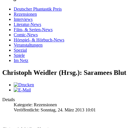
Deutscher Phantastik Preis
Rezensionen
Interviews
Literatur-News
Film- & Serien-News
Comic-News
Hörspiel- & Hörbuch-News
Veranstaltungen
Spezial
Spiele
Im Netz
Christoph Weidler (Hrsg.): Saramees Blut
Details
Kategorie: Rezensionen
Veröffentlicht: Sonntag, 24. März 2013 10:01