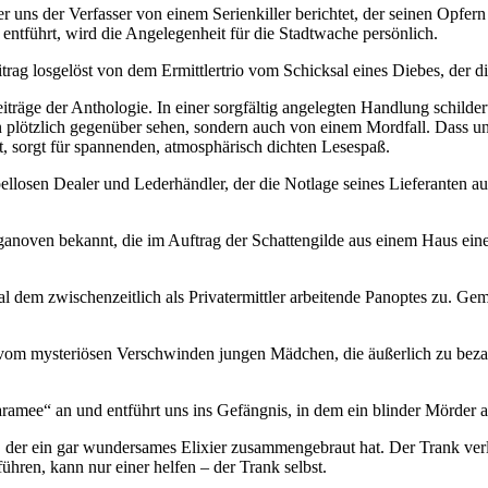
er uns der Verfasser von einem Serienkiller berichtet, der seinen Opfer
 entführt, wird die Angelegenheit für die Stadtwache persönlich.
rag losgelöst von dem Ermittlertrio vom Schicksal eines Diebes, der di
iträge der Anthologie. In einer sorgfältig angelegten Handlung schilder
en plötzlich gegenüber sehen, sondern auch von einem Mordfall. Dass un
sorgt für spannenden, atmosphärisch dichten Lesespaß.
osen Dealer und Lederhändler, der die Notlage seines Lieferanten ausn
anoven bekannt, die im Auftrag der Schattengilde aus einem Haus eine
l dem zwischenzeitlich als Privatermittler arbeitende Panoptes zu. 
vom mysteriösen Verschwinden jungen Mädchen, die äußerlich zu bezau
ramee“ an und entführt uns ins Gefängnis, in dem ein blinder Mörder a
 der ein gar wundersames Elixier zusammengebraut hat. Der Trank verle
ren, kann nur einer helfen – der Trank selbst.