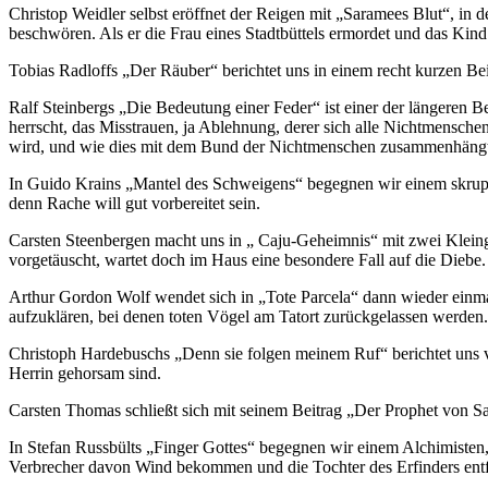
Christop Weidler selbst eröffnet der Reigen mit „Saramees Blut“, in d
beschwören. Als er die Frau eines Stadtbüttels ermordet und das Kind
Tobias Radloffs „Der Räuber“ berichtet uns in einem recht kurzen Beit
Ralf Steinbergs „Die Bedeutung einer Feder“ ist einer der längeren Be
herrscht, das Misstrauen, ja Ablehnung, derer sich alle Nichtmensch
wird, und wie dies mit dem Bund der Nichtmenschen zusammenhängt, 
In Guido Krains „Mantel des Schweigens“ begegnen wir einem skrupell
denn Rache will gut vorbereitet sein.
Carsten Steenbergen macht uns in „ Caju-Geheimnis“ mit zwei Kleing
vorgetäuscht, wartet doch im Haus eine besondere Fall auf die Diebe.
Arthur Gordon Wolf wendet sich in „Tote Parcela“ dann wieder einma
aufzuklären, bei denen toten Vögel am Tatort zurückgelassen werden.
Christoph Hardebuschs „Denn sie folgen meinem Ruf“ berichtet uns 
Herrin gehorsam sind.
Carsten Thomas schließt sich mit seinem Beitrag „Der Prophet von Sa
In Stefan Russbülts „Finger Gottes“ begegnen wir einem Alchimisten,
Verbrecher davon Wind bekommen und die Tochter des Erfinders entfüh