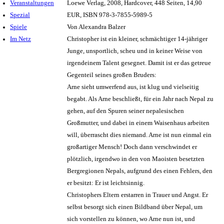
Veranstaltungen
Loewe Verlag, 2008, Hardcover, 448 Seiten, 14,90
Spezial
EUR, ISBN 978-3-7855-5989-5
Spiele
Von Alexandra Balzer
Im Netz
Christopher ist ein kleiner, schmächtiger 14-jähriger
Junge, unsportlich, scheu und in keiner Weise von
irgendeinem Talent gesegnet. Damit ist er das getreue
Gegenteil seines großen Bruders:
Arne sieht umwerfend aus, ist klug und vielseitig
begabt. Als Arne beschließt, für ein Jahr nach Nepal zu
gehen, auf den Spuren seiner nepalesischen
Großmutter, und dabei in einem Waisenhaus arbeiten
will, überrascht dies niemand. Arne ist nun einmal ein
großartiger Mensch! Doch dann verschwindet er
plötzlich, irgendwo in den von Maoisten besetzten
Bergregionen Nepals, aufgrund des einen Fehlers, den
er besitzt: Er ist leichtsinnig.
Christophers Eltern erstarren in Trauer und Angst. Er
selbst besorgt sich einen Bildband über Nepal, um
sich vorstellen zu können, wo Arne nun ist, und