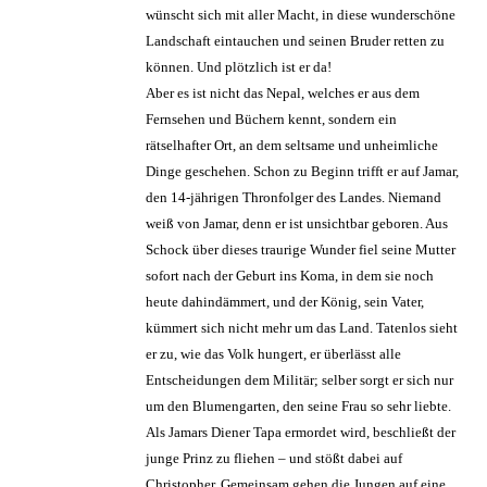
wünscht sich mit aller Macht, in diese wunderschöne
Landschaft eintauchen und seinen Bruder retten zu
können. Und plötzlich ist er da!
Aber es ist nicht das Nepal, welches er aus dem
Fernsehen und Büchern kennt, sondern ein
rätselhafter Ort, an dem seltsame und unheimliche
Dinge geschehen. Schon zu Beginn trifft er auf Jamar,
den 14-jährigen Thronfolger des Landes. Niemand
weiß von Jamar, denn er ist unsichtbar geboren. Aus
Schock über dieses traurige Wunder fiel seine Mutter
sofort nach der Geburt ins Koma, in dem sie noch
heute dahindämmert, und der König, sein Vater,
kümmert sich nicht mehr um das Land. Tatenlos sieht
er zu, wie das Volk hungert, er überlässt alle
Entscheidungen dem Militär; selber sorgt er sich nur
um den Blumengarten, den seine Frau so sehr liebte.
Als Jamars Diener Tapa ermordet wird, beschließt der
junge Prinz zu fliehen – und stößt dabei auf
Christopher. Gemeinsam gehen die Jungen auf eine