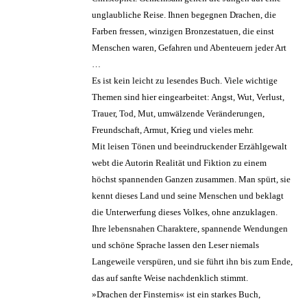
unglaubliche Reise. Ihnen begegnen Drachen, die
Farben fressen, winzigen Bronzestatuen, die einst
Menschen waren, Gefahren und Abenteuern jeder Art
…
Es ist kein leicht zu lesendes Buch. Viele wichtige
Themen sind hier eingearbeitet: Angst, Wut, Verlust,
Trauer, Tod, Mut, umwälzende Veränderungen,
Freundschaft, Armut, Krieg und vieles mehr.
Mit leisen Tönen und beeindruckender Erzählgewalt
webt die Autorin Realität und Fiktion zu einem
höchst spannenden Ganzen zusammen. Man spürt, sie
kennt dieses Land und seine Menschen und beklagt
die Unterwerfung dieses Volkes, ohne anzuklagen.
Ihre lebensnahen Charaktere, spannende Wendungen
und schöne Sprache lassen den Leser niemals
Langeweile verspüren, und sie führt ihn bis zum Ende,
das auf sanfte Weise nachdenklich stimmt.
»Drachen der Finsternis« ist ein starkes Buch,