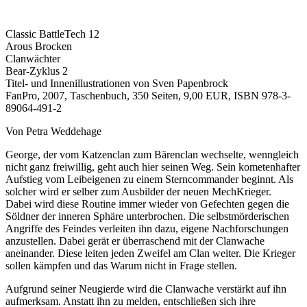
Classic BattleTech 12
Arous Brocken
Clanwächter
Bear-Zyklus 2
Titel- und Innenillustrationen von Sven Papenbrock
FanPro, 2007, Taschenbuch, 350 Seiten, 9,00 EUR, ISBN 978-3-
89064-491-2
Von Petra Weddehage
George, der vom Katzenclan zum Bärenclan wechselte, wenngleich
nicht ganz freiwillig, geht auch hier seinen Weg. Sein kometenhafter
Aufstieg vom Leibeigenen zu einem Sterncommander beginnt. Als
solcher wird er selber zum Ausbilder der neuen MechKrieger.
Dabei wird diese Routine immer wieder von Gefechten gegen die
Söldner der inneren Sphäre unterbrochen. Die selbstmörderischen
Angriffe des Feindes verleiten ihn dazu, eigene Nachforschungen
anzustellen. Dabei gerät er überraschend mit der Clanwache
aneinander. Diese leiten jeden Zweifel am Clan weiter. Die Krieger
sollen kämpfen und das Warum nicht in Frage stellen.
Aufgrund seiner Neugierde wird die Clanwache verstärkt auf ihn
aufmerksam. Anstatt ihn zu melden, entschließen sich ihre