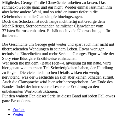
Mitglieder, George für die Clanwächter arbeiten zu lassen. Das
schmeckt George ganz und gar nicht. Wieder einmal lässt man ihm
aber keine andere Wahl, und so wird er immer tiefer in die
Geheimnisse um die Clankämpfe hineingezogen.
Doch das Schicksal ist noch lange nicht fertig mit George dem
MechKrieger, Sterncommander, heimlicher Clanwächter vom
371sten Sturmsternhaufen. Es hält noch viele Überraschungen für
ihn bereit.
Die Geschichte um George geht weiter und spart auch hier nicht mit
überraschenden Wendungen in seinem Leben. Etwas weniger
technische Einzelheiten und mehr Seele in Georges Figur würde der
Story eine flüssigere Erzählweise einhauchen.
Wer noch nie mit dem »BattleTech«-Universum zu tun hatte, wird
hier genau wie im ersten Teil Schwierigkeiten haben, der Handlung
zu folgen. Die vielen technischen Details wirken ein wenig
nervtötend, was der Geschichte an sich aber keinen Schaden zufügt.
Auch die Clansprache wird hier sehr hervorgehoben. Am Ende des
Bandes findet der interessierte Leser eine Erklärung zu den
unbekannten Wortkonstruktionen.
Für den wahren Fan dieser Serie ist dieser Band auf jeden Fall etwas
ganz Besonderes.
Zurück
Weiter