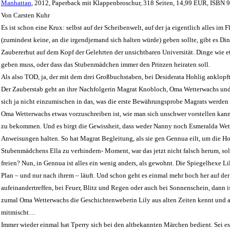
Manhattan
, 2012, Paperback mit Klappenbroschur, 318 Seiten, 14,99 EUR, ISBN
Von Carsten Kuhr
Es ist schon eine Krux: selbst auf der Scheibenwelt, auf der ja eigentlich alles im F
(zumindest keine, an die irgendjemand sich halten würde) geben sollte, gibt es Ding
Zaubererhut auf dem Kopf der Gelehrten der unsichtbaren Universität. Dinge wie 
geben muss, oder dass das Stubenmädchen immer den Prinzen heiraten soll.
Als also TOD, ja, der mit dem drei Großbuchstaben, bei Desiderata Hohlig anklopft,
Der Zauberstab geht an ihre Nachfolgerin Magrat Knobloch, Oma Wetterwachs u
sich ja nicht einzumischen in das, was die erste Bewährungsprobe Magrats werden 
Oma Wetterwachs etwas vorzuschreiben ist, wie man sich unschwer vorstellen kann
zu bekommen. Und es birgt die Gewissheit, dass weder Nanny noch Esmeralda Wette
Anweisungen halten. So hat Magrat Begleitung, als sie gen Gennua eilt, um die Ho
Stubenmädchens Ella zu verhindern- Moment, war das jetzt nicht falsch herum, soll
freien? Nun, in Gennua ist alles ein wenig anders, als gewohnt. Die Spiegelhexe Lil
Plan – und nur nach ihrem – läuft. Und schon geht es einmal mehr hoch her auf d
aufeinandertreffen, bei Feuer, Blitz und Regen oder auch bei Sonnenschein, dann i
zumal Oma Wetterwachs die Geschichtenweberin Lily aus alten Zeiten kennt und
mitmischt…
Immer wieder einmal hat Tperry sich bei den altbekannten Märchen bedient. Sei e