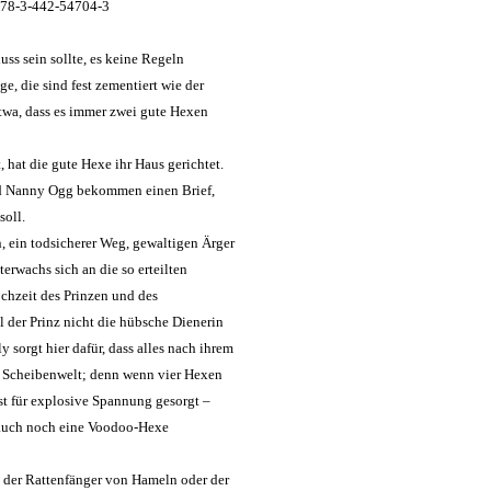
 978-3-442-54704-3
luss sein sollte, es keine Regeln
e, die sind fest zementiert wie der
etwa, dass es immer zwei gute Hexen
 hat die gute Hexe ihr Haus gerichtet.
nd Nanny Ogg bekommen einen Brief,
soll.
, ein todsicherer Weg, gewaltigen Ärger
rwachs sich an die so erteilten
chzeit des Prinzen und des
 der Prinz nicht die hübsche Dienerin
y sorgt hier dafür, dass alles nach ihrem
er Scheibenwelt; denn wenn vier Hexen
st für explosive Spannung gesorgt –
 auch noch eine Voodoo-Hexe
s der Rattenfänger von Hameln oder der