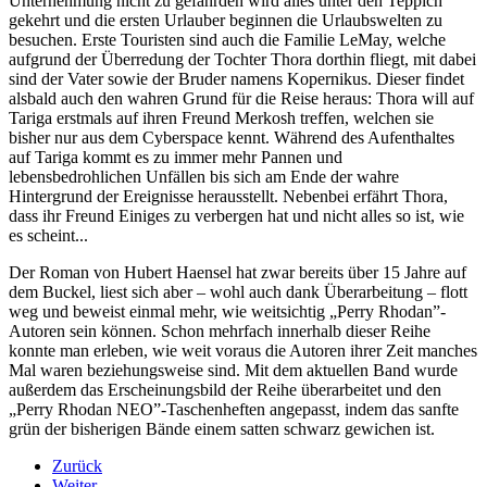
Unternehmung nicht zu gefährden wird alles unter den Teppich
gekehrt und die ersten Urlauber beginnen die Urlaubswelten zu
besuchen. Erste Touristen sind auch die Familie LeMay, welche
aufgrund der Überredung der Tochter Thora dorthin fliegt, mit dabei
sind der Vater sowie der Bruder namens Kopernikus. Dieser findet
alsbald auch den wahren Grund für die Reise heraus: Thora will auf
Tariga erstmals auf ihren Freund Merkosh treffen, welchen sie
bisher nur aus dem Cyberspace kennt. Während des Aufenthaltes
auf Tariga kommt es zu immer mehr Pannen und
lebensbedrohlichen Unfällen bis sich am Ende der wahre
Hintergrund der Ereignisse herausstellt. Nebenbei erfährt Thora,
dass ihr Freund Einiges zu verbergen hat und nicht alles so ist, wie
es scheint...
Der Roman von Hubert Haensel hat zwar bereits über 15 Jahre auf
dem Buckel, liest sich aber – wohl auch dank Überarbeitung – flott
weg und beweist einmal mehr, wie weitsichtig „Perry Rhodan”-
Autoren sein können. Schon mehrfach innerhalb dieser Reihe
konnte man erleben, wie weit voraus die Autoren ihrer Zeit manches
Mal waren beziehungsweise sind. Mit dem aktuellen Band wurde
außerdem das Erscheinungsbild der Reihe überarbeitet und den
„Perry Rhodan NEO”-Taschenheften angepasst, indem das sanfte
grün der bisherigen Bände einem satten schwarz gewichen ist.
Zurück
Weiter