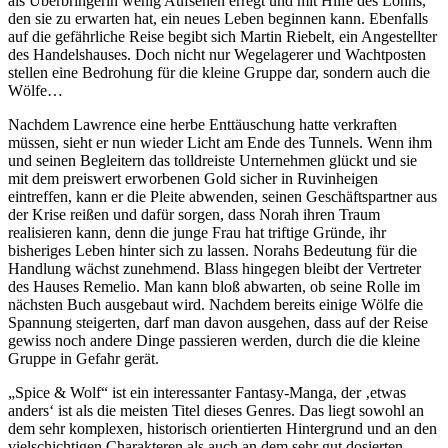
als Überbringerin wenig Aufsehen erregt und mit Hilfe des Lohns,
den sie zu erwarten hat, ein neues Leben beginnen kann. Ebenfalls
auf die gefährliche Reise begibt sich Martin Riebelt, ein Angestellter
des Handelshauses. Doch nicht nur Wegelagerer und Wachtposten
stellen eine Bedrohung für die kleine Gruppe dar, sondern auch die
Wölfe…
Nachdem Lawrence eine herbe Enttäuschung hatte verkraften
müssen, sieht er nun wieder Licht am Ende des Tunnels. Wenn ihm
und seinen Begleitern das tolldreiste Unternehmen glückt und sie
mit dem preiswert erworbenen Gold sicher in Ruvinheigen
eintreffen, kann er die Pleite abwenden, seinen Geschäftspartner aus
der Krise reißen und dafür sorgen, dass Norah ihren Traum
realisieren kann, denn die junge Frau hat triftige Gründe, ihr
bisheriges Leben hinter sich zu lassen. Norahs Bedeutung für die
Handlung wächst zunehmend. Blass hingegen bleibt der Vertreter
des Hauses Remelio. Man kann bloß abwarten, ob seine Rolle im
nächsten Buch ausgebaut wird. Nachdem bereits einige Wölfe die
Spannung steigerten, darf man davon ausgehen, dass auf der Reise
gewiss noch andere Dinge passieren werden, durch die die kleine
Gruppe in Gefahr gerät.
„Spice & Wolf“ ist ein interessanter Fantasy-Manga, der ‚etwas
anders‘ ist als die meisten Titel dieses Genres. Das liegt sowohl an
dem sehr komplexen, historisch orientierten Hintergrund und an den
vielschichtigen Charakteren als auch an dem sehr gut dosierten