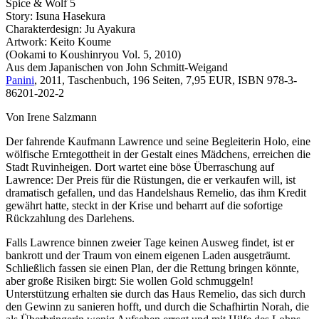
Spice & Wolf 5
Story: Isuna Hasekura
Charakterdesign: Ju Ayakura
Artwork: Keito Koume
(Ookami to Koushinryou Vol. 5, 2010)
Aus dem Japanischen von John Schmitt-Weigand
Panini
, 2011, Taschenbuch, 196 Seiten, 7,95 EUR, ISBN 978-3-
86201-202-2
Von Irene Salzmann
Der fahrende Kaufmann Lawrence und seine Begleiterin Holo, eine
wölfische Erntegottheit in der Gestalt eines Mädchens, erreichen die
Stadt Ruvinheigen. Dort wartet eine böse Überraschung auf
Lawrence: Der Preis für die Rüstungen, die er verkaufen will, ist
dramatisch gefallen, und das Handelshaus Remelio, das ihm Kredit
gewährt hatte, steckt in der Krise und beharrt auf die sofortige
Rückzahlung des Darlehens.
Falls Lawrence binnen zweier Tage keinen Ausweg findet, ist er
bankrott und der Traum von einem eigenen Laden ausgeträumt.
Schließlich fassen sie einen Plan, der die Rettung bringen könnte,
aber große Risiken birgt: Sie wollen Gold schmuggeln!
Unterstützung erhalten sie durch das Haus Remelio, das sich durch
den Gewinn zu sanieren hofft, und durch die Schafhirtin Norah, die