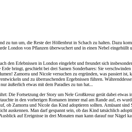
nd zu tun um, die Reste der Höllenbrut in Schach zu halten. Dazu komm
urde London von Pflanzen überwuchert und in einen Nebel eingehüllt 
nach den Erlebnissen in London eingelebt und freundet sich insbesond
e Erde bringt, geschieht bei drei Samen Sonderbares: Sie verschwinden u
en! Zamorra und Nicole versuchen zu ergründen, was passiert ist, kön
weiterentwickeln und zu überraschenden Ergebnissen führen. Währenddes
nur äußerlich etwas mit dem Paradies zu tun hat...
t: Die Fortsetzung der Story um Nele Großkreuz gerät dabei etwas in 
 tauchte in den vorherigen Romanen immer mal am Rande auf, es wurde 
, ob Zamorra und Nicole das Kind adoptieren sollten. Amüsant sind Sz
nicht auskennen. Man darf gespannt sein, ob das Kind tatsächlich adopt
Ausblick auf Ereignisse in drei Monaten man kann darauf nur Nägel ka