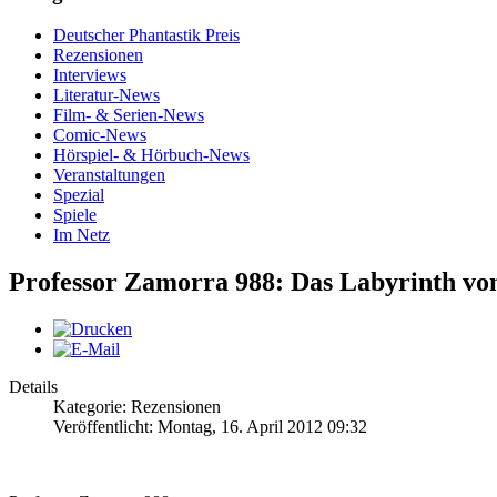
Deutscher Phantastik Preis
Rezensionen
Interviews
Literatur-News
Film- & Serien-News
Comic-News
Hörspiel- & Hörbuch-News
Veranstaltungen
Spezial
Spiele
Im Netz
Professor Zamorra 988: Das Labyrinth vo
Details
Kategorie: Rezensionen
Veröffentlicht: Montag, 16. April 2012 09:32