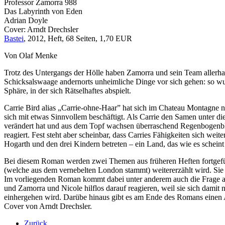
Professor Zamorra 988
Das Labyrinth von Eden
Adrian Doyle
Cover: Arndt Drechsler
Bastei
, 2012, Heft, 68 Seiten, 1,70 EUR
Von Olaf Menke
Trotz des Untergangs der Hölle haben Zamorra und sein Team allerha
Schicksalswaage andernorts unheimliche Dinge vor sich gehen: so w
Sphäre, in der sich Rätselhaftes abspielt.
Carrie Bird alias „Carrie-ohne-Haar” hat sich im Chateau Montagne 
sich mit etwas Sinnvollem beschäftigt. Als Carrie den Samen unter di
verändert hat und aus dem Topf wachsen überraschend Regenbogenblum
reagiert. Fest steht aber scheinbar, dass Carries Fähigkeiten sich 
Hogarth und den drei Kindern betreten – ein Land, das wie es scheint 
Bei diesem Roman werden zwei Themen aus früheren Heften fortgeführ
(welche aus dem vernebelten London stammt) weitererzählt wird. Sie
Im vorliegenden Roman kommt dabei unter anderem auch die Frage auf
und Zamorra und Nicole hilflos darauf reagieren, weil sie sich damit 
einhergehen wird. Darübe hinaus gibt es am Ende des Romans einen 
Cover von Arndt Drechsler.
Zurück