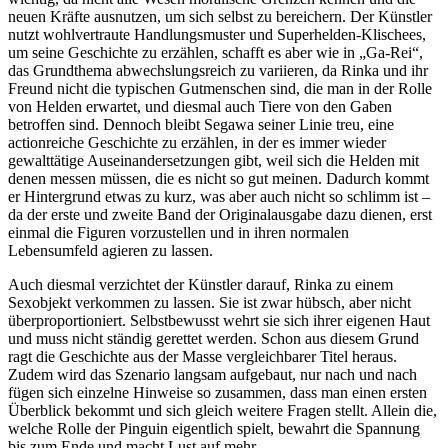
neuen Kräfte ausnutzen, um sich selbst zu bereichern. Der Künstler
nutzt wohlvertraute Handlungsmuster und Superhelden-Klischees,
um seine Geschichte zu erzählen, schafft es aber wie in „Ga-Rei“,
das Grundthema abwechslungsreich zu variieren, da Rinka und ihr
Freund nicht die typischen Gutmenschen sind, die man in der Rolle
von Helden erwartet, und diesmal auch Tiere von den Gaben
betroffen sind. Dennoch bleibt Segawa seiner Linie treu, eine
actionreiche Geschichte zu erzählen, in der es immer wieder
gewalttätige Auseinandersetzungen gibt, weil sich die Helden mit
denen messen müssen, die es nicht so gut meinen. Dadurch kommt
er Hintergrund etwas zu kurz, was aber auch nicht so schlimm ist –
da der erste und zweite Band der Originalausgabe dazu dienen, erst
einmal die Figuren vorzustellen und in ihren normalen
Lebensumfeld agieren zu lassen.
Auch diesmal verzichtet der Künstler darauf, Rinka zu einem
Sexobjekt verkommen zu lassen. Sie ist zwar hübsch, aber nicht
überproportioniert. Selbstbewusst wehrt sie sich ihrer eigenen Haut
und muss nicht ständig gerettet werden. Schon aus diesem Grund
ragt die Geschichte aus der Masse vergleichbarer Titel heraus.
Zudem wird das Szenario langsam aufgebaut, nur nach und nach
fügen sich einzelne Hinweise so zusammen, dass man einen ersten
Überblick bekommt und sich gleich weitere Fragen stellt. Allein die,
welche Rolle der Pinguin eigentlich spielt, bewahrt die Spannung
bis zum Ende und macht Lust auf mehr.