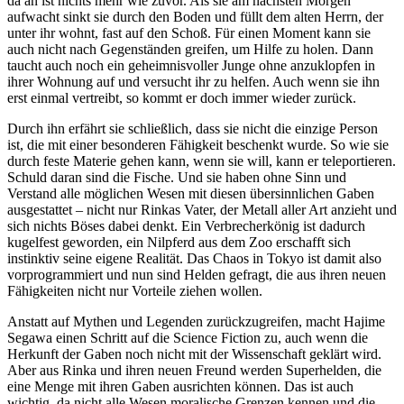
da an ist nichts mehr wie zuvor. Als sie am nächsten Morgen
aufwacht sinkt sie durch den Boden und füllt dem alten Herrn, der
unter ihr wohnt, fast auf den Schoß. Für einen Moment kann sie
auch nicht nach Gegenständen greifen, um Hilfe zu holen. Dann
taucht auch noch ein geheimnisvoller Junge ohne anzuklopfen in
ihrer Wohnung auf und versucht ihr zu helfen. Auch wenn sie ihn
erst einmal vertreibt, so kommt er doch immer wieder zurück.
Durch ihn erfährt sie schließlich, dass sie nicht die einzige Person
ist, die mit einer besonderen Fähigkeit beschenkt wurde. So wie sie
durch feste Materie gehen kann, wenn sie will, kann er teleportieren.
Schuld daran sind die Fische. Und sie haben ohne Sinn und
Verstand alle möglichen Wesen mit diesen übersinnlichen Gaben
ausgestattet – nicht nur Rinkas Vater, der Metall aller Art anzieht und
sich nichts Böses dabei denkt. Ein Verbrecherkönig ist dadurch
kugelfest geworden, ein Nilpferd aus dem Zoo erschafft sich
instinktiv seine eigene Realität. Das Chaos in Tokyo ist damit also
vorprogrammiert und nun sind Helden gefragt, die aus ihren neuen
Fähigkeiten nicht nur Vorteile ziehen wollen.
Anstatt auf Mythen und Legenden zurückzugreifen, macht Hajime
Segawa einen Schritt auf die Science Fiction zu, auch wenn die
Herkunft der Gaben noch nicht mit der Wissenschaft geklärt wird.
Aber aus Rinka und ihren neuen Freund werden Superhelden, die
eine Menge mit ihren Gaben ausrichten können. Das ist auch
wichtig, da nicht alle Wesen moralische Grenzen kennen und die