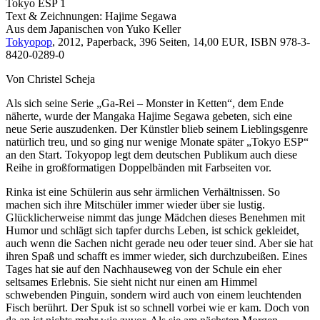
Tokyo ESP 1
Text & Zeichnungen: Hajime Segawa
Aus dem Japanischen von Yuko Keller
Tokyopop
, 2012, Paperback, 396 Seiten, 14,00 EUR, ISBN 978-3-
8420-0289-0
Von Christel Scheja
Als sich seine Serie „Ga-Rei – Monster in Ketten“, dem Ende
näherte, wurde der Mangaka Hajime Segawa gebeten, sich eine
neue Serie auszudenken. Der Künstler blieb seinem Lieblingsgenre
natürlich treu, und so ging nur wenige Monate später „Tokyo ESP“
an den Start. Tokyopop legt dem deutschen Publikum auch diese
Reihe in großformatigen Doppelbänden mit Farbseiten vor.
Rinka ist eine Schülerin aus sehr ärmlichen Verhältnissen. So
machen sich ihre Mitschüler immer wieder über sie lustig.
Glücklicherweise nimmt das junge Mädchen dieses Benehmen mit
Humor und schlägt sich tapfer durchs Leben, ist schick gekleidet,
auch wenn die Sachen nicht gerade neu oder teuer sind. Aber sie hat
ihren Spaß und schafft es immer wieder, sich durchzubeißen. Eines
Tages hat sie auf den Nachhauseweg von der Schule ein eher
seltsames Erlebnis. Sie sieht nicht nur einen am Himmel
schwebenden Pinguin, sondern wird auch von einem leuchtenden
Fisch berührt. Der Spuk ist so schnell vorbei wie er kam. Doch von